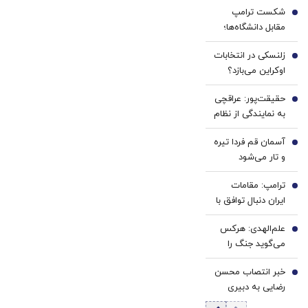
با پک
سفید
شکست ترامپ
سفید
کننده
1
مقابل دانشگاه‌ها؛
کننده
دندان!
هاروارد چگونه ورق
خانگی
خرید40%تخفیف
زلنسکی در انتخابات
را برگرداند؟
2
اوکراین می‌بازد؟
نتایج یک
حقیقت‌پور: عراقچی
نظرسنجی تازه
3
به نمایندگی از نظام
خبرساز شد
مذاکره می‌کند؛
آسمان قم فردا تیره
تصمیم شخصی
4
و تار می‌شود
پزشکیان نیست/
برخی مواضع رهبری
ترامپ: مقامات
5
را گزینشی
ایران دنبال توافق با
می‌پذیرند
واشنگتن هستند
علم‌الهدی: هرکس
6
می‌گوید جنگ را
تمام کنیم یا منافق
خبر انتصاب محسن
است یا قلب مریض
7
رضایی به دبیری
دارد
شعام تکذیب