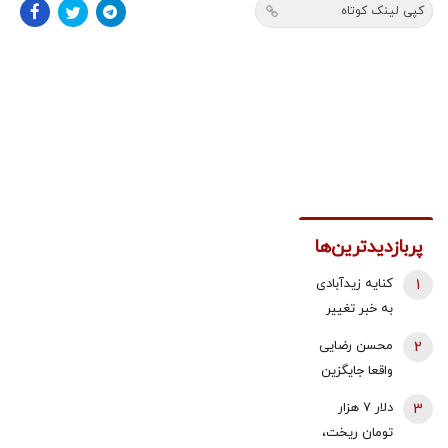
کپی لینک کوتاه
پربازدیدترین‌ها
1
کنایه زیدآبادی
به خبر تغییر
دبیر شورای
2
محسن رضایی
عالی امنیت
واقعا جایگزین
ملی/ انگار
ذوالقدر در
3
دلار ۷ هزار
محمدباقر خرازی
شورای عالی
تومان ریخت،
خیلی هم از
امنیت ملی