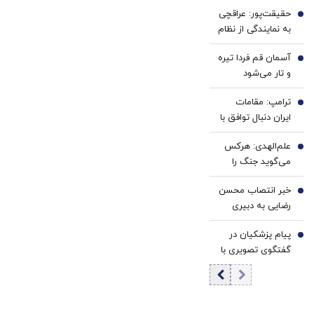
نتایج یک
حقیقت‌پور: عراقچی
نظرسنجی تازه
2
به نمایندگی از نظام
خبرساز شد
مذاکره می‌کند؛
آسمان قم فردا تیره
تصمیم شخصی
3
و تار می‌شود
پزشکیان نیست/
برخی مواضع رهبری
ترامپ: مقامات
4
را گزینشی
ایران دنبال توافق با
می‌پذیرند
واشنگتن هستند
علم‌الهدی: هرکس
5
می‌گوید جنگ را
تمام کنیم یا منافق
خبر انتصاب محسن
است یا قلب مریض
6
رضایی به دبیری
دارد
شعام تکذیب
پیام پزشکیان در
شد؟/ توضیح مهم
7
گفتگوی تصویری با
خبرگزاری فارس
مرد نامرئی: من
هستم! | یک اقدام
باقی‌مانده از 5 کار
مهم رئیس‌جمهور |