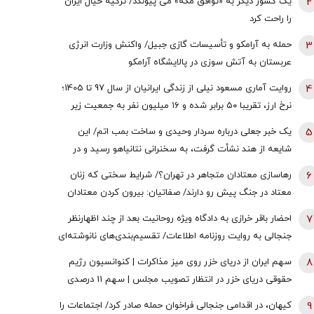
2
یک کشور دیگر به «توافق مکه» می پیوندد/ ترکیه خیال ایران
را راحت کرد
3
حمله به آرامکو و تأسیسات گازی جبیل/ واکنش وزارت انرژی
عربستان به آتش سوزی در پالایشگاه آرامکو
4
روایت آماری مسعود نیلی از زندگی ایرانیان از سال 97 تا 1405؛
نرخ ارز، تقریبا ۵۰ برابر شده و ۱۶‌ میلیون نفر به جمعیت زیر
خط فقر افزوده شده | سرنوشت ایرانِ فردا توسط یکی از دو
5
یک خبر جعلی درباره سردار وحیدی و ساخت بمب اتم/ این
رویکرد ساخته می‌شود؛ حکمرانی عرصه جنگاوری است یا عرصه
شایعه از هند نشأت گرفت، به سخنرانی نتانیاهو رسید و در
فراهم‌آوری صلح؟
نهایت سر از خاک آمریکا درآورد
6
رهاسازی معتادان متجاهر در تهران؟/ شرایط سختی که زنان
معتاد در جنگ پیش رو دارند/ صفاتیان: بیرون کردن معتادان
متجاهر از مراکز فقط یک بهانه است
7
احضار باقر خرازی به دادگاه ویژه روحانیت بعد از چند اظهارنظر
جنجالی به روایت روزنامه اطلاعات/ تقسیم‌بندی‌های نانوشته‌ای
مانند «برانداز خوب» و «برانداز بد» برای هیچ نظامی
8
سهم ایران از دریای خزر روی میز مذاکرات | کنوانسیون رژیم
سرمایه‌آفرین نیست
حقوقی دریای خزر در انتظار تصویب مجلس | سهم 11 درصدی
ایران صحت دارد؟
9
کیهان، در اقدامی جنجالی فراخوان حمله صادر کرد/ اجتماعات را