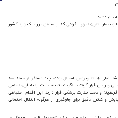
10
ت
انجام دهند:
ده از کیت‌های تشخیصی PCR در مرزها و بیمارستان‌ها برای افرادی که از مناطق پرریسک وارد کشور
نشا اصلی هانتا ویروس امسال بوده، چند مسافر از جمله سه
الی ویروس قرار گرفتند. اگرچه نتیجه تست اولیه آن‌ها منفی
 قرنطینه و تحت نظارت پزشکی قرار دارند. این اقدام احتیاطی
ش و کنترل دقیق برای جلوگیری از هرگونه انتقال احتمالی
در مجموع، هانتاویروس یک تهدید جدی اما محدود است که برخلاف بیماری‌هایی مانند کووید-۱۹ ظرفیت همه‌گیری