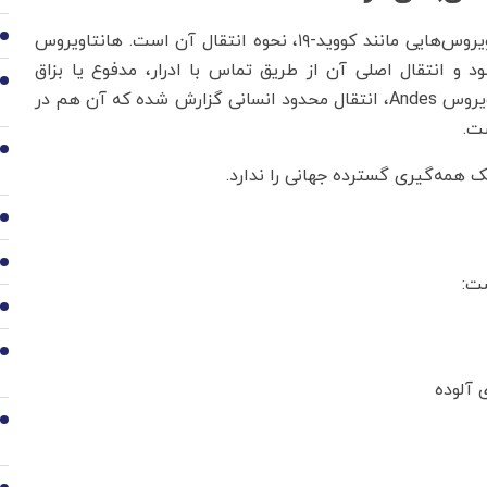
مسلما خیر. یکی از مهم‌ترین تفاوت‌های هانتاویروس با ویروس‌هایی مانند کووید-۱۹، نحوه انتقال آن است. هانتاویروس
2
ود و انتقال اصلی آن از طریق تماس با ادرار، مدفوع یا بزاق
3
جوندگان آلوده است. اما در برخی گونه‌های خاص، مانند ویروس Andes، انتقال محدود انسانی گزارش شده که آن هم در
ت.
4
ک همه‌گیری گسترده جهانی را ندارد.
5
6
ت:
7
8
 آلوده
9