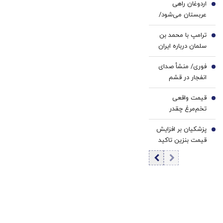
اردوغان راهی
کرد
3
عربستان می‌شود/
دیدار با محمد
ترامپ با محمد بن
بن‌سلمان در ریاض
4
سلمان درباره ایران
گفت‌وگو می‌کند/
فوری/ منشأ صدای
جزئیات تماس
5
انفجار در قشم
تلفنی
مشخص شد/ مقابه
قیمت واقعی
با اهداف دشمن در
6
تخم‌مرغ چقدر
ورودی تنگه هرمز
است؟/ مصرف
پزشکیان بر افزایش
روزانه ۳ هزار و ۳۰۰
7
قیمت بنزین تاکید
تن تخم مرغ در
کرد
تهران