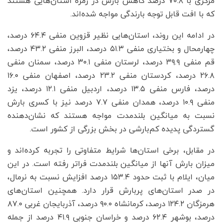
مرکزی با ۷۰.۸ درصد کاهش بارش در زمره استان‌هایی هستند
که با افت قابل توجه بارندگی مواجه شده‌اند.
در ادامه این روند، استان‌هایی نظیر قزوین منفی ۶۴.۴ درصد،
چهارمحال و بختیاری منفی ۵۱.۳ درصد، البرز منفی ۴۳.۲ درصد،
قم منفی ۳۹.۹ درصد، لرستان منفی ۳۰.۱ درصد، سمنان منفی
۲۶.۸ درصد، کردستان منفی ۲۳.۲ درصد، اصفهان منفی ۱۶.۰
درصد، فارس منفی ۱۳.۵ درصد، اردبیل منفی ۱۲.۱ درصد، یزد
منفی ۱۰.۹ درصد، همدان منفی ۷.۷ درصد نیز با کسری بارش
نسبت به میانگین بلندمدت مواجه هستند که نشان‌دهنده
گستردگی پدیده کم‌بارشی در بخش بزرگی از کشور است.
در مقابل، برخی استان‌ها شرایط متفاوتی را تجربه کرده‌اند و
میزان بارش آنها از میانگین بلندمدت فراتر رفته است. در این
میان، ایلام با ثبت حدود ۱۵۳.۴ درصد افزایش نسبت به نرمال،
در صدر استان‌های پربارش قرار دارد. همچنین استان‌های
هرمزگان ۱۲۴.۲ درصد، کرمانشاه ۹۰.۰ درصد، آذربایجان غربی ۸۷.۰
درصد، بوشهر ۶۲.۴ درصد و خراسان جنوبی ۴۱.۹ درصد از جمله