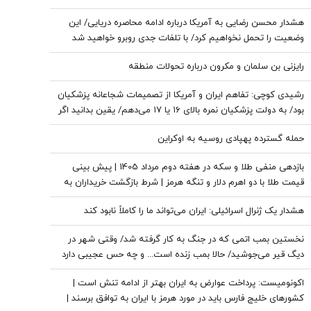
هشدار محسن رضایی به آمریکا درباره ادامه محاصره دریایی/ این
وضعیت را تحمل نخواهیم کرد/ با تلفات جدی روبرو خواهید شد
رایزنی بن سلمان و مکرون درباره تحولات منطقه
رشیدی کوچی: تفاهم ایران و آمریکا از تصمیمات شجاعانه پزشکیان
بود/ به دولت پزشکیان نمره بالای ۱۶ یا ۱۷ می‌دهم/ یقین بدانید اگر
هر فرد دیگری جای پزشکیان بود، کشور با مشکلات بزرگی روبه‌رو
حمله گسترده پهپادی روسیه به اوکراین
می‌شد/ اگر جلیلی رئیس‌جمهور می‌شد...
بازدهی منفی طلا و سکه در هفته دوم مرداد 1405 | پیش بینی
قیمت طلا با دو اهرم دلار و تنگه هرمز | شرط بازگشت خریداران به
بازار
هشدار یک ژنرال اسرائیلی: ایران می‌تواند ما را کاملاً نابود کند
نخستین بمب اتمی که در جنگ به کار گرفته شد/ وقتی شهر در
دیگ قیر می‌جوشید/ حالا بمب زنده است... و چه حس عجیبی دارد
که پشت سر تو باشد
اکونومیست: پرداخت عوارض به ایران بهتر از ادامه تنش است |
کشورهای خلیج فارس باید در مورد هرمز با ایران به توافق برسند |