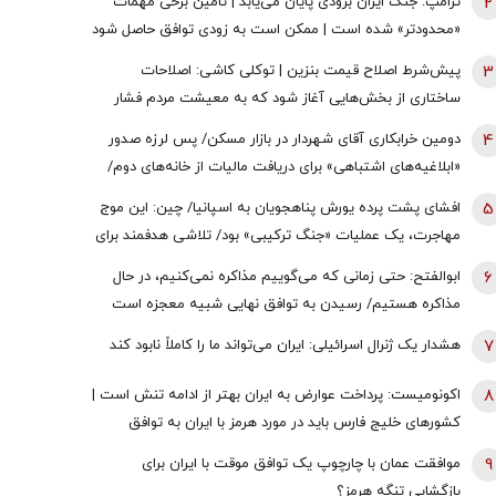
2
ترامپ: جنگ ایران بزودی پایان می‌یابد | تامین برخی مهمات
«محدودتر» شده است | ممکن است به زودی توافق حاصل شود
| ما ذخایر تقریبا نامحدود داریم
3
پیش‌شرط اصلاح قیمت بنزین | توکلی کاشی: اصلاحات
ساختاری از بخش‌هایی آغاز شود که به معیشت مردم فشار
وارد نکند
4
دومین خرابکاری آقای شهردار در بازار مسکن/ پس لرزه صدور
«ابلاغیه‌های اشتباهی» برای دریافت مالیات از خانه‌‌های دوم/
ممدانی زیر تیغ رفت
5
افشای پشت پرده یورش پناهجویان به اسپانیا/ چین: این موج
مهاجرت، یک عملیات «جنگ ترکیبی» بود/ تلاشی هدفمند برای
اعمال فشار بر دولت «پدرو سانچز»
6
ابوالفتح: حتی زمانی که می‌گوییم مذاکره نمی‌کنیم، در حال
مذاکره هستیم/ رسیدن به توافق نهایی شبیه معجزه است
7
هشدار یک ژنرال اسرائیلی: ایران می‌تواند ما را کاملاً نابود کند
8
اکونومیست: پرداخت عوارض به ایران بهتر از ادامه تنش است |
کشورهای خلیج فارس باید در مورد هرمز با ایران به توافق
برسند | اعراب در مخمصهِ ترامپ گرفتار شده‌اند
9
موافقت عمان با چارچوپ یک توافق موقت با ایران برای
بازگشایی تنگه هرمز؟