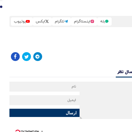
10
بله
اینستاگرام
تلگرام
ایکس
یوتیوب
سال نظر
ارسال