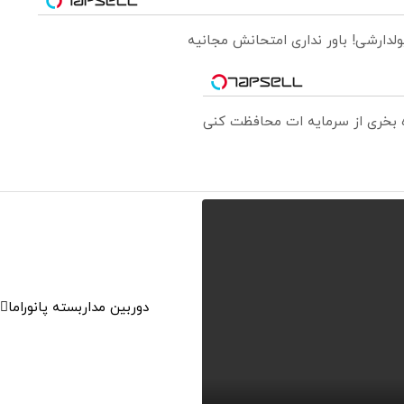
ولدارشی! باور نداری امتحانش مجانیه
ره بخری از سرمایه ات محافظت کنی
دوربین مداربسته پانوراما👈🏻 قابلیت چرخش 0