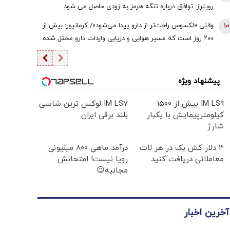
رویترز: توافق درباره تنگه هرمز به زودی حاصل می شود
10
وقتی «لکسوس راحت‌تر از دارو پیدا می‌شود»/ کرمانپور: بیش از
۲۰۰ روز است که مسیر هوایی و دریایی واردات دارو مختل شده
است / نخستین قربانی هر جنگ، سلامت مردم است
پیشنهاد ویژه
IM LS9 بیش از 1500
IM LS7 لوکس ترین شاسی
کیلومترپیمایش با یکبار
بلند برقی ایران
شارژ
3 دلار کش بک در هر لات
درآمد ماهی 800 میلیونی
معاملاتی دریافت کنید
رویا نیست! امتحانش
مجانیه😉
آخرین اخبار