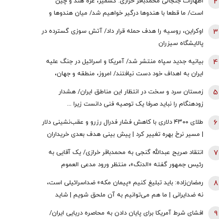
2
اظهارات جنجالی محمدباقر خرازی: کشمیر، غزه هند و چین
است/ ما قطعا با هندوها درگیر خواهیم شد/ میان هندوها و
یهودیان و اسرائیل پیوندهای ذاتی وجود دارد
3
اوکراین، روسیه را هدف حمله قرار داد/ آتش سوزی گسترده در
پالایشگاه سیزران
4
بیانیه جدید سپاه منتشر شد/ آمریکا و اسرائیل در جنگ علیه
ایران به اهداف خود دست نیافتند/ امروز، منطقه و جهان،
شاهد یکی از پیچیده ترین نبردهای تاریخی معاصر است
5
زمستان سرد و سخت در انتظار این مناطق ایران/ هشدار
زودهنگام را نباید صرفا یک توصیه فنی دانست زیرا ...
6
طلای ۴۳۰۰ دلاری با کاهش فشار فدرال رزرو و عقب‌نشینی دلار
| مسیر نرخ بهره تغییر کرد | پیش بینی هدف بعدی خریداران
طلا
7
انتقاد صریح عبدالله گنجی به محمدباقر خرازی/ یک آقایی به
رئیس جمهور گفته «الدنگ»، منتظر ورود مدعی العموم
هستیم/ اگر کسی به سران قوا توهین کند مگر طبق قانون
8
رمضان‌زاده: باید تبلیغ کنیم «پیمان مکه» ضداسرائیلی است،
قوه قضائیه ورود نمی‌کند؟
نه ضدایرانی | ما هم می‌توانیم به آن ملحق شویم | شاید
تندروها با حضور ایران در این پیمان مخالفت کنند اما...
9
افشای شرط آمریکا برای پایان دادن به محاصره دریایی ایران/