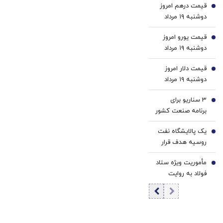
قیمت درهم امروز
2
دوشنبه ۱۹ مرداد
۱۴۰۵/ افزایش
قیمت یورو امروز
قیمت درهم
3
دوشنبه ۱۹ مرداد
۱۴۰۵/ کاهش
قیمت دلار امروز
قیمت یورو
4
دوشنبه ۱۹ مرداد
۱۴۰۵/ افزایش
3 سناریو برای
قیمت دلار
5
برنامه صنعت کشور
| رئیس ایمیدرو:
یک پالایشگاه نفت
زنجیره فولاد با
6
روسیه هدف قرار
قیچی قیمت و
گرفت+ جزئیات
هزینه مواجه است
مأموریت ویژه ستاد
7
| تاب‌آوری فولاد
فولاد به روایت
صرفاً فنی نیست،
معاون وزیر صمت |
تاب‌آوری اقتصادی
در شرایط جنگی،
و بهره‌وری مدیریتی
صنعت فولاد
نیز باید مورد توجه
نمی‌تواند تنها
قرار گیرد