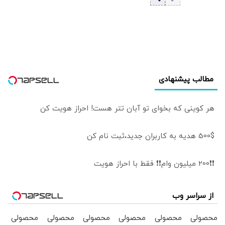
جزئیات تماس
تلفنی
مطالب پیشنهادی
هر کوینی که بخوای تو آبان تتر هست! احراز هویت کن
500$ هدیه به کاربران جدید،ثبت نام کن
❗❗200 میلیون وام❗❗ فقط با احراز هویت
از سراسر وب
محصولی
محصولی
محصولی
محصولی
محصولی
محصولی