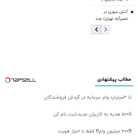
مزارشریف/ ایران
صورت گرفت
روایت سخنگوی
وارد «باتلاق
آتش سوزی در
شورای نگهبان/
7
افغانستان» نخواهد
نصیرآباد تهران/ چند
صدای انفجار و
شد/ هشدار
نفر مصدوم شدند؟+
لرزش در ساختمان
احمدشاه مسعود:
فیلم
شورای نگهبان کاملاً
اگر ایران وارد عمل
احساس شد+ فیلم
نشود، هرات به‌طور
کامل به دست
طالبان خواهد افتاد
مطالب پیشنهادی
تا 3میلیارد وام سرمایه در گردش فروشندگان
500$ هدیه به کاربران جدید،ثبت نام کن
❗❗200 میلیون وام❗❗ فقط با احراز هویت