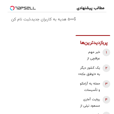
مطالب پیشنهادی
500$ هدیه به کاربران جدید،ثبت نام کن
پربازدیدترین‌ها
1
خبر مهم
عراقچی از
مذاکرات
2
یک کشور دیگر
نیروهای نظامی
به «توافق مکه»
و دریایی ایران و
می پیوندد/
3
حمله به آرامکو
عمان درباره
ترکیه خیال
و تأسیسات
تنگه هرمز
ایران را راحت
گازی جبیل/
4
روایت آماری
کرد
واکنش وزارت
مسعود نیلی از
انرژی عربستان
زندگی ایرانیان از