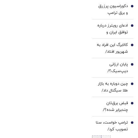
دکوراسیون پرزرق‌
نزدیک است؟
1
و برق ترامپ
تداعی‌کننده
ادعای رویترز درباره
کاخ‌های صدام
2
توافق ایران و
است/ کلینتون
عمان/ به محض
خطاب به مردم
کالابرگ این افراد به
توافق بر سر تنگه
3
آمریکا: اینجا خانه او
شهریور افتاد/
هرمز آمریکا
نیست
زمان‌بندی جدید را
محاصره را لغو
پایان ارزانی
ببینید
4
خواهد کرد
دیپ‌سیک؟/
افزایش شدید
چین دوباره به بازار
قیمت API در راه
5
طلا سیگنال داد/
است
بزرگ‌ترین خرید از
قبض برق‌تان
۲۰۲۳ ثبت شد
6
چندبرابر شده؟/
دلیلش این پله‌های
ترامپ خواست، سنا
تعرفه‌ای است
7
تصویب کرد/
تحریم‌های تازه