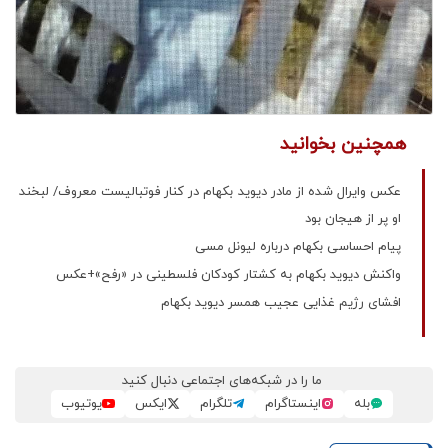
همچنین بخوانید
عکس وایرال شده از مادر دیوید بکهام در کنار فوتبالیست معروف/ لبخند
او پر از هیجان بود
​پیام احساسی بکهام درباره لیونل مسی
واکنش دیوید بکهام به کشتار کودکان فلسطینی در «رفح»+عکس
افشای رژیم غذایی عجیب همسر دیوید بکهام
ما را در شبکه‌های اجتماعی دنبال کنید
بله
اینستاگرام
تلگرام
ایکس
یوتیوب