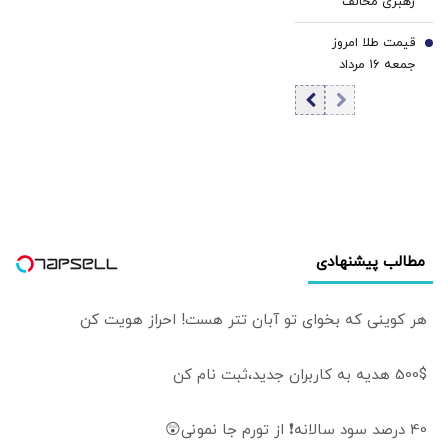
رهبری مخالف
حرف می‌زنم
مذاکره بود/ در
قیمت طلا امروز
صداوسیما این‌گونه
7
جمعه ۱۶ مرداد
القا می‌شود که
۱۴۰۵/ افزایش قیمت
رهبری گفته‌اند
طلا
«اصلاً مذاکره
نمی‌کنیم» / ما با
اجازه ایشان مذاکره
کردیم
مطالب پیشنهادی
هر کوینی که بخوای تو آبان تتر هست! احراز هویت کن
500$ هدیه به کاربران جدید،ثبت نام کن
40 درصد سود سالانه❗ از تورم جا نمونی😲