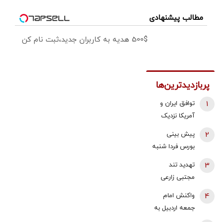
مطالب پیشنهادی
500$ هدیه به کاربران جدید،ثبت نام کن
پربازدیدترین‌ها
1
توافق ایران و
آمریکا نزدیک
شد؟/ وزیر
2
پیش بینی
خزانه‌داری آمریکا
بورس فردا شنبه
از «امروز یا فردا»
17 مرداد 1405 |
3
تهدید تند
گفت
موتور رشد بازار
مجتبی زارعی
روشن شد |
علیه باقر
4
واکنش امام
آخرین حلقه
خرازی:حاضرم با
جمعه اردبیل به
تایید روند
وضو شلاقت را
اظهارات
صعودی