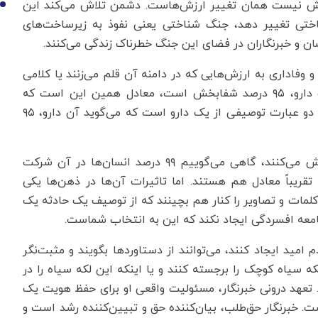
ش نیست همان تغییر ارزش‌هاست. دشمن تلاش می‌کند این
10
اختی تغییر دهد، جنگ شناختی یعنی نفوذ به زیرساخت‌های
ن و خبرنگاران در فضای این جنگ خطرناک زندگی می‌کنند.
وفاداری به ارزش‌هایی که در دامنه آن قلم می‌زنند یا کلامی
را منتشر و یا تصویری را می‌سازند. گاهی می‌گویید یک دارو، ۹۵ درصد شفابخش است، معادل همین این است که
بگوییم این دارو، ۵ درصد مرگ‌آور است. در حالی که هر دو عبارت توصیفی از یک دارو است که می‌گوید آن دارو، ۹۵
وی افزود: وقتی در جامعه‌ای درصد کمی از افراد اغتشاش می‌کنند، گاهی می‌گوییم ۹۹ درصد انسان‌ها در آن شرکت
تقریباً معادل هم هستند. اما تاثیرات آن‌ها در ذهن‌ها یکی
 کلمات و تصاویر را کنار هم بچینند که از توصیف یک حادثه یک
امعه افسردگی ایجاد نکند که این به انتخاب شماست.
م امید ایجاد کنند، می‌توانند از دستاوردها بگویند و مثبت‌نگر
ه سیاه کوچک را برجسته کنند و یا اینکه این لکه سیاه را در
. تعهد درونی خبرنگار، مسئولیت واقعی او برای حفظ هویت یک
. خبرنگار حق‌طلب، بیان‌کننده حق و تبیین‌کننده رشد است و