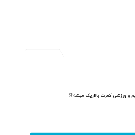
م و ورزشی کمرت باااریک میشه👗