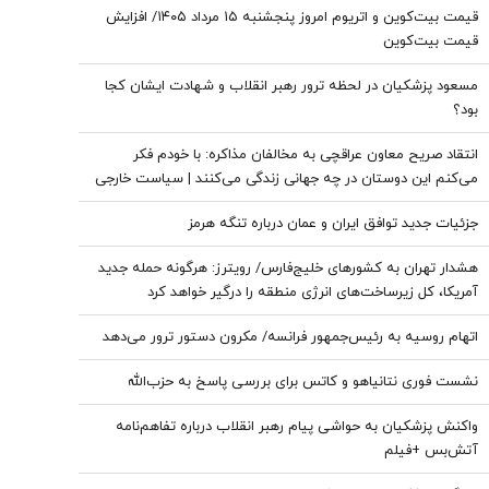
قیمت بیت‌کوین و اتریوم امروز پنجشنبه ۱۵ مرداد ۱۴۰۵/ افزایش
قیمت بیت‌کوین
مسعود پزشکیان در لحظه ترور رهبر انقلاب و شهادت ایشان کجا
بود؟
انتقاد صریح معاون عراقچی به مخالفان مذاکره: با خودم فکر
می‌کنم این دوستان در چه جهانی زندگی می‌کنند | سیاست خارجی
عرصه تصمیم‌های دشوار و سنجش دقیق هزینه و فایده است
جزئیات جدید توافق ایران و عمان درباره تنگه هرمز
هشدار تهران به کشورهای خلیج‌فارس/ رویترز: هرگونه حمله جدید
آمریکا، کل زیرساخت‌های انرژی منطقه را درگیر خواهد کرد
اتهام روسیه به رئیس‌جمهور فرانسه/ مکرون دستور ترور می‌دهد
نشست فوری نتانیاهو و کاتس برای بررسی پاسخ به حزب‌الله
واکنش پزشکیان به حواشی پیام رهبر انقلاب درباره تفاهم‌نامه
آتش‌بس +فیلم