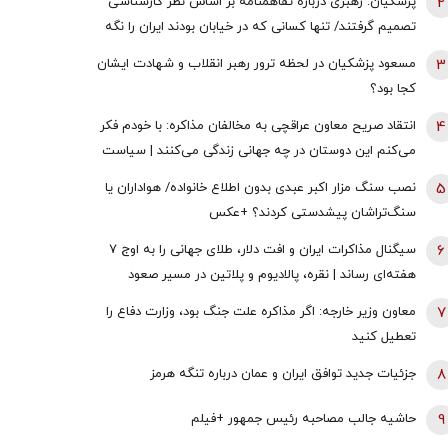
2
پزشکیان: رهبری درباره تفاهمنامه بر اساس نظر کارشناسی
تصمیم گرفتند/ تنها کسانی که در خیابان بودند ایران را نگه
نداشتند همه سهیم هستند
3
مسعود پزشکیان در لحظه ترور رهبر انقلاب و شهادت ایشان
کجا بود؟
4
انتقاد صریح معاون عراقچی به مخالفان مذاکره: با خودم فکر
می‌کنم این دوستان در چه جهانی زندگی می‌کنند | سیاست
خارجی عرصه تصمیم‌های دشوار و سنجش دقیق هزینه و فایده
5
نصب سنگ مزار اکبر عبدی بدون اطلاع خانواده/ هواداران یا
است
سنگ‌تراشان پیشدستی کردند؟ +عکس
6
سیگنال مذاکرات ایران و افت دلار، طلای جهانی را به اوج ۷
هفته‌ای رساند | نقره، پالادیوم و پلاتین در مسیر صعود
7
معاون وزیر خارجه: اگر مذاکره علت جنگ بود، وزارت دفاع را
تعطیل کنید
8
جزئیات جدید توافق ایران و عمان درباره تنگه هرمز
9
حاشیه جالب مصاحبه رئیس جمهور +فیلم