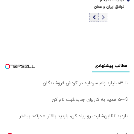
جزئیات جدید از
ایران/ ادامه تشدید
7
است؟!
توافق ایران و عمان
نظامی ممکن است
برای بازگشایی تنگه
نتیجه‌ای برخلاف
هرمز | ای‌بی‌سی: ۶۰
اهداف آمریکا
روزه است | هدف
داشته باشد/ ترامپ
توافق موقت،
به‌دنبال راه خروج از
دستیابی به یک
جنگ است
توافق پایدارتر است
مطالب پیشنهادی
تا 3میلیارد وام سرمایه در گردش فروشندگان
500$ هدیه به کاربران جدید،ثبت نام کن
بازدید آنلاین‌شاپت رو زیاد کن، بازدید بالاتر = درآمد بیشتر