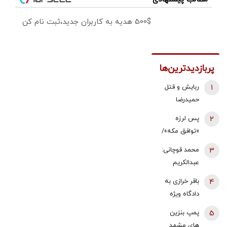
500$ هدیه به کاربران جدید،ثبت نام کن
پربازدیدترین‌ها
1
ربایش و قتل
حمیدرضا
رجب‌زاده تایید
2
پس لرزه
شد/ ارسال
«توافق مکه»/
ویدئویی از
ترکیه توضیح
3
محمد قوچانی:
لحظه قتل او
داد: بر علیه
عبدالکریم
برای
ایران نیست
سروش
خانواده‌اش+
4
باقر خرازی به
همچنان نسخه
عکس
دادگاه ویژه
قناعت و
روحانیت احضار
5
پمپ بنزین
پاکسازی
شد/ جهانگیر:
های مشهد
دانشگاه