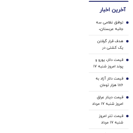
طلا |
دندان
دوساله
آخرین اخبار
بدون
پزشکی
ضامن
با پک
توافق نظامی سه
و چک
سفید
1
جانبه عربستان،
کننده
پاکستان و ترکیه؛
خانگی
هدف قرار گرفتن
ناتوی اسلامی علیه
2
یک کشتی در
اسرائیل | وزیر دفاع
سواحل عمان/
پاکستان: دیگر
قیمت دلار، یورو و
سازمان عملیات
3
کشورهای اسلامی
پوند امروز شنبه ۱۷
تجارت دریایی
هم می‌توانند به
مرداد 1405/ کاهش
انگلیس خبر داد
این توافق بپیوندند
قیمت دلار آزاد به
قیمت دلار و یورو
4
186 هزار تومان
رسید
قیمت دینار عراق
5
امروز شنبه ۱۷ مرداد
1405/ افزایش
قیمت تتر امروز
قیمت دینار
6
شنبه ۱۷ مرداد
1405 / کاهش