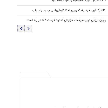
تنگه هرمز آمریکا محاصره را لغو خواهد کرد
کالابرگ این افراد به شهریور افتاد/زمان‌بندی جدید را ببینید
پایان ارزانی دیپ‌سیک؟/ افزایش شدید قیمت API در راه است