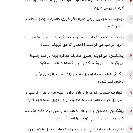
2
گرمای تابستان تا کی ادامه دارد؟/هواشناسی: ۴۰ تا ۵۰ روز دیگر
گرما در پیش داریم
3
تهدید تند مجتبی زارعی علیه باقر خرازی:حاضرم با وضو شلاقت
را اجرا کنم
4
برنده و بازنده جنگ ایران به روایت «تلگراف» | صلحی متفاوت با
آنچه ترامپ می‌خواست | امضای توافق نزدیک است؟
5
پزشکیان: می‌گویند رهبری مخالف مذاکره بود/ در صداوسیما
این‌گونه القا می‌شود که رهبری گفته‌اند «اصلاً مذاکره
نمی‌کنیم» / ما با اجازه ایشان مذاکره کردیم
6
واکنش امام جمعه اردبیل به اظهارات محمدباقر خرازی/ چرا
برخورد نمی‌شود؟
7
اظهارات جنجالی تد کروز درباره ایران: آنچه من بارها از ترامپ و
اسرائیل خواسته‌ام، تسلیح معترضان و تحویل اسلحه به آنان
است
8
پزشکیان: خودمان از قالیباف خواستیم رئیس تیم مذاکره‌کننده
شود/ چرا من و ترامپ توافق را امضا کردیم؟
9
بقائی خطاب به ترامپ: هنوز پیروز نشده‌اید که از غنائم ایران