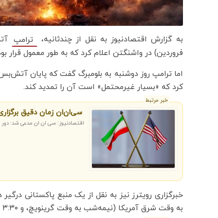
به گزارش اقتصادنیوز به نقل از چندثانیه،
ترامپ
فروردین) در واشنگتن اعلام کرد که به طور معمول قرار بود روز سه‌شنبه ۲۱ آوریل (۱ اردی
اما ترامپ روز دوشنبه به بلومبرگ گفت که پایان آتش‌بس
کرد که «بسیار غیرمحتمل» است آن را تمدید کند.
خبر مرتبط
سی‌ان‌ان زمان دقیق برگزاری 
اقتصادنیوز: سی ان ان مدعی شد: دور دو
به وقت شرق آمریکا (نیمه‌شب به وقت گرینویچ، و ۳:۳۰ بامداد پنجشنبه به وقت ایران) به پایان می‌رسد.