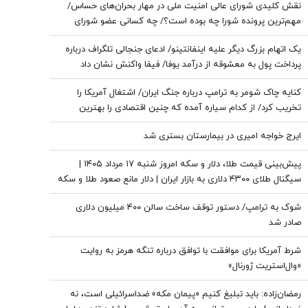
نقش کلیدی شورای عالی امنیت ملی در مهار بحران‌های حساس/
مهم‌ترین پرونده شورا چه بوده است؟/ چه کسانی عضو شورای
عالی امنیت ملی هستند؟
یک اتهام بزرگ دیگر علیه اینفانتینو/ ادعای جنجالی تلگراف درباره
پرداخت پول به معشوقه از درآمد یوفا/ فیفا واکنش نشان داد
کنایه چاک شومر به ترامپ درباره جنگ ایران/ اشتغال آمریکا را
تخریب کرد/ از کدام سیاره آمده که چنین اقتصادی را بهترین
اقتصاد تاریخ می‌خواند؟
ایرج خواجه امیری در بیمارستان بستری شد
پیش‌بینی قیمت طلا، دلار و سکه امروز شنبه ۱۷ مرداد ۱۴۰۵ |
سیگنال طلای ۴۳۰۰ دلاری به بازار ایران | دلار مانع صعود طلا و سکه
می‌شود؟
شوک به ترامپ/ دستور توقف ساخت سالن ۴۰۰ میلیون دلاری
صادر شد
شرط آمریکا برای موافقت با توافق درباره تنگه هرمز به روایت
«وال‌استریت ژورنال»
رمضان‌زاده: باید تبلیغ کنیم «پیمان مکه» ضداسرائیلی است، نه