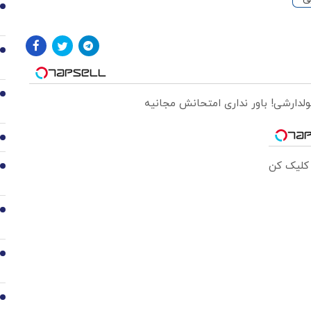
1
2
3
ولدارشی! باور نداری امتحانش مجانیه
4
 کلیک کن
5
6
7
8