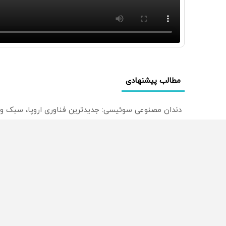
مطالب پیشنهادی
دندان مصنوعی سوئیسی: جدیدترین فناوری اروپا، سبک و
ترید EURUSD با اسپرد از صفر پیپ
میدونستی میتونی روی سهام آدیداس سرمایه گذاری کنی
از سراسر وب