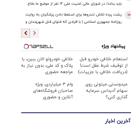
باید بداند/ در شورای عالی امنیت ملی ۱۲ نفر از موضع ما دفاع
کردند + فیلم
10
پشت پرده تلاش تندروها برای استعفا دادن پزشکیان به روایت
روزنامه جمهوری اسلامی | با افرادی که فتوای قتل شهروندان و
حکم شورش علیه دولت را صادر می‌کنند برخورد قاطعانه شود
پیشنهاد ویژه
استعلام خلافی خودرو قبل
خلافی خودروتو الان ببین، با
از توقیف شرط عقل است!
پلاک و کد ملی، بدون نیاز به
(دریافت خلافی با جزییات)
مراجعه حضوری
میدونستی میتونی روی
وام ۳ میلیاردی، ویژه
سهام آدیداس سرمایه
صاحبان فروشگاه‌های
گذاری کنی؟
آنلاین و حضوری
آخرین اخبار