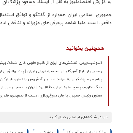
به گزارش اقتصادنیوز به نقل از ایسنا،
ر
مسعود پزشکیان
جمهوری اسلامی ایران همواره از گفتگو و توافق استقبال
واقعی است‌. دنیا شاهد پرحرفی‌های مزورانه و تناقض اد
همچنین بخوانید
آسوشیتدپرس: نفتکش‌های ایران از خلیج فارس خارج شدند/ بیش از ۱۰ میلیون بشکه نفت خا
رونمایی از طرح آمریکا برای محاصره دریایی ایران | پیشنهاد ژ
پیام مهم پزشکیان به مردم: تصمیم آتش‌بس با اتفاق‌نظر ارکان 
جنگ نداریم، پاسخ ما به تجاوز، دفاع بود | ایران با انسجام ملی از
معاون رئیس جمهور: به‌جای دروغ‌پردازی، دست از بدعهدی، قلدری و 
ما را در شبکه‌های اجتماعی دنبال کنید
مذاکرات ایران و آمریکا
پزشکیان
محاصره دریای