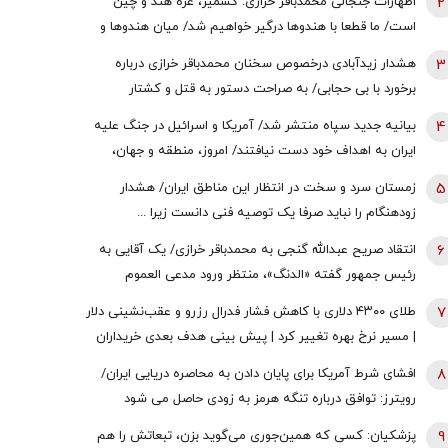
2
اظهارات جنجالی محمدباقر خرازی: کشمیر، غزه هند و چین
است/ ما قطعا با هندوها درگیر خواهیم شد/ میان هندوها و
یهودیان و اسرائیل پیوندهای ذاتی وجود دارد
3
هشدار زیدآبادی درخصوص سخنان محمدباقر خرازی درباره
برخورد با بی حجابی/ به صراحت دستور به قتل و کشتار
شهروندان و اشغال دوایر دولتی داده است/ چگونه چنین فرد
4
بیانیه جدید سپاه منتشر شد/ آمریکا و اسرائیل در جنگ علیه
خطرناکی آزاد است؟
ایران به اهداف خود دست نیافتند/ امروز، منطقه و جهان،
شاهد یکی از پیچیده ترین نبردهای تاریخی معاصر است
5
زمستان سرد و سخت در انتظار این مناطق ایران/ هشدار
زودهنگام را نباید صرفا یک توصیه فنی دانست زیرا ...
6
انتقاد صریح عبدالله گنجی به محمدباقر خرازی/ یک آقایی به
رئیس جمهور گفته «الدنگ»، منتظر ورود مدعی العموم
هستیم/ اگر کسی به سران قوا توهین کند مگر طبق قانون
7
طلای ۴۳۰۰ دلاری با کاهش فشار فدرال رزرو و عقب‌نشینی دلار
قوه قضائیه ورود نمی‌کند؟
| مسیر نرخ بهره تغییر کرد | پیش بینی هدف بعدی خریداران
طلا
8
افشای شرط آمریکا برای پایان دادن به محاصره دریایی ایران/
رویترز: توافق درباره تنگه هرمز به زودی حاصل می شود
9
پزشکیان: کسی که همین‌جوری می‌گوید بزن، تبعاتش را هم