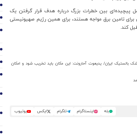
2
 پیچیده‌ای بین خطرات بزرگ درباره هدف قرار گرفتن یک
برای تامین برق مواجه هستند، برای همین رژیم صهیونیستی
3
ل کند.
4
5
6
وشک بالستیک ایران/ یدیعوت آحارونت: این مکان باید تخریب شود و امکان
7
مد
8
بله
اینستاگرام
تلگرام
ایکس
یوتیوب
9
10