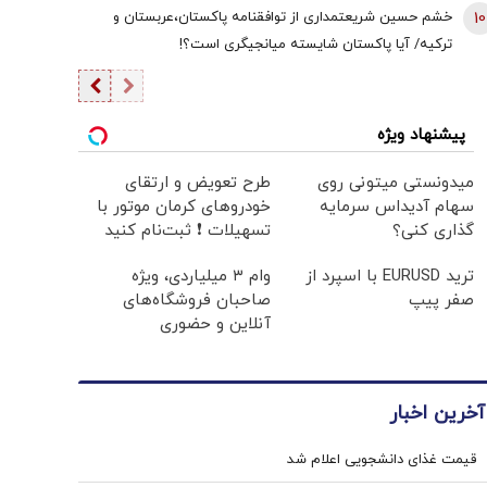
است | سروش به زبان چپ سخن می‌گوید و نظام بازار آزاد
10
خشم حسین شریعتمداری از توافقنامه پاکستان،عربستان و
رقابتی را با برچسب کاپیتالیسم توضیح می‌دهد
ترکیه/ آیا پاکستان شایسته میانجیگری است؟!
پیشنهاد ویژه
میدونستی میتونی روی
طرح تعویض و ارتقای
سهام آدیداس سرمایه
خودروهای کرمان موتور با
گذاری کنی؟
تسهیلات ❗ ثبت‌نام کنید
ترید EURUSD با اسپرد از
وام ۳ میلیاردی، ویژه
صفر پیپ
صاحبان فروشگاه‌های
آنلاین و حضوری
آخرین اخبار
قیمت غذای دانشجویی اعلام شد