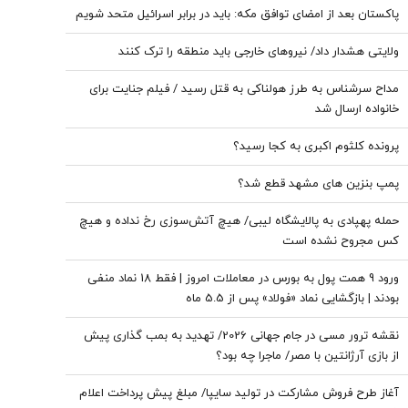
پاکستان بعد از امضای توافق مکه: باید در برابر اسرائیل متحد شویم
ولایتی هشدار داد/ نیروهای خارجی باید منطقه را ترک کنند
مداح سرشناس به طرز هولناکی به قتل رسید / فیلم جنایت برای
خانواده ارسال شد
پرونده کلثوم اکبری به کجا رسید؟
پمپ بنزین های مشهد قطع شد؟
حمله پهپادی به پالایشگاه لیبی/ هیچ آتش‌سوزی رخ نداده و هیچ
کس مجروح نشده است
ورود 9 همت پول به بورس در معاملات امروز | فقط 18 نماد منفی
بودند | بازگشایی نماد «فولاد» پس از 5.5 ماه
نقشه ترور مسی در جام جهانی 2026/ تهدید به بمب گذاری پیش
از بازی آرژانتین با مصر/ ماجرا چه بود؟
آغاز طرح فروش مشارکت در تولید سایپا/ مبلغ پیش پرداخت اعلام