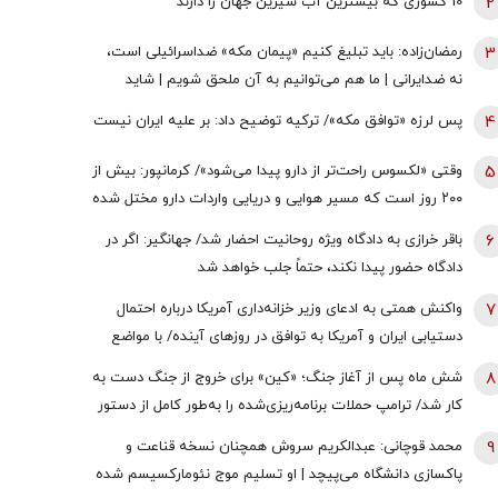
2
10 کشوری که بیشترین آب شیرین جهان را دارند
3
رمضان‌زاده: باید تبلیغ کنیم «پیمان مکه» ضداسرائیلی است،
نه ضدایرانی | ما هم می‌توانیم به آن ملحق شویم | شاید
تندروها با حضور ایران در این پیمان مخالفت کنند اما...
4
پس لرزه «توافق مکه»/ ترکیه توضیح داد: بر علیه ایران نیست
5
وقتی «لکسوس راحت‌تر از دارو پیدا می‌شود»/ کرمانپور: بیش از
۲۰۰ روز است که مسیر هوایی و دریایی واردات دارو مختل شده
است / نخستین قربانی هر جنگ، سلامت مردم است
6
باقر خرازی به دادگاه ویژه روحانیت احضار شد/ جهانگیر: اگر در
دادگاه حضور پیدا نکند، حتماً جلب خواهد شد
7
واکنش همتی به ادعای وزیر خزانه‌داری آمریکا درباره احتمال
دستیابی ایران و آمریکا به توافق در روز‌های آینده/ با مواضع
قبلی وی درخصوص اقتصاد ایران در تعارض است
8
شش ماه پس از آغاز جنگ؛ «کین» برای خروج از جنگ دست به
کار شد/ ترامپ حملات برنامه‌ریزی‌شده را به‌طور کامل از دستور
کار خارج نکرده/ گزینه عملیات زمینی وجود دارد؛ اما کسی
9
محمد قوچانی: عبدالکریم سروش همچنان نسخه قناعت و
خواستار آن نیست
پاکسازی دانشگاه می‌پیچد | او تسلیم موج نئومارکسیسم شده