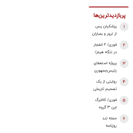
پربازدیدترین‌ها
1
پزشکیان پس
از ترور و بمباران
محل جلسه ‌اش
2
فوری/ ۲ انفجار
بلافاصله به
در تنگه هرمز/
ملاقات رهبری
نفتکش درحال
3
پروژه استعفای
رفت/ واکنش
عبور از تنگه
رئیس‌جمهوری
رهبر شهید
بود/ خدمه و
دوباره روی میز
انقلاب چه بود؟
4
روایتی از یک
کشتی در
تندروها/ آنها
تصمیم تاریخی
سلامت هستند
می خواهند
| قطعنامه 598
5
فوری/ کالابرگ
سعید جلیلی را
بر اساس چه
این ۳ گروه
به ریاست
واقعیت‌هایی
شارژ شد
پاستور بگمارند
6
حمله تند
پذیرفته شد؟ |
روزنامه
پیام تجربه