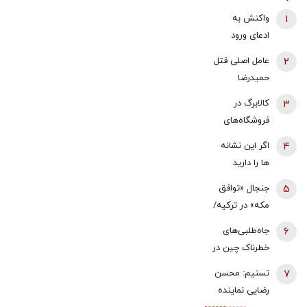
1
واکنش به
ادعای ورود
هواگردها به
2
عامل اصلی قتل
کشور ٣٠
حمیدرضا
دقیقه قبل از
رجب‌زاده
3
کالابرگ در
حمله به بیت
دستگیر شد
فروشگاه‌های
رهبری/ رییس
بزرگ هم قطع
سازمان
4
اگر این نشانه
شد
هواپیمایی
ها را دارید
کشوری: کذب
یعنی بدنتان
5
جنجال «توافق
محض است/
سریع‌تر از
مکه» در ترکیه/
اگر چنین
سنتان پیر
نمایندگان
گزارشی وجود
6
جاه‌طلبی‌های
می‌شود
مجلس معترض
داشت، خودمان
خطرناک چین در
شدند/ خلاف
آن را
سایه جنگ‌
7
تسنیم: محسن
قانون اساسی
اطلاع‌رسانی
ایران و اوکراین
رضایی نماینده
کشور است/
می‌کردیم
| ۲۰۲۷؛ سال