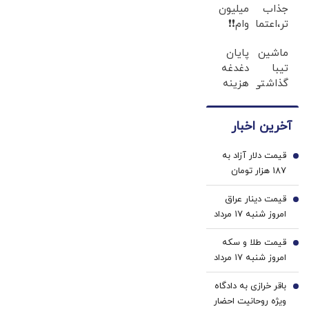
جذاب
میلیون
هستیم/ اگر
وام❗❗
تر،اعتمادبنفس
کسی به سران
بیشتر(تخفیف
فقط با
قوا توهین کند
ماشین
پایان
تا
احراز
تیبا
دغدغه
مگر طبق قانون
امشب)
هویت
گذاشتی
هزینه
قوه قضائیه
برای
های
ورود نمی‌کند؟
فروش
دندان
آخرین اخبار
؟ اینجا
پزشکی
سریع
با پک
قیمت دلار آزاد به
و راحت
سفید
1
187 هزار تومان
بفروش
کننده
رسید
خانگی
قیمت دینار عراق
2
امروز شنبه ۱۷ مرداد
1405/ افزایش
قیمت طلا و سکه
قیمت دینار
3
امروز شنبه ۱۷ مرداد
۱۴۰۵/افزایش
باقر خرازی به دادگاه
قیمت طلا و سکه
4
ویژه روحانیت احضار