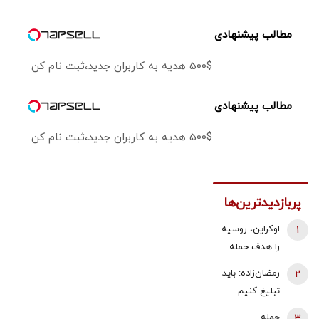
مطالب پیشنهادی
500$ هدیه به کاربران جدید،ثبت نام کن
مطالب پیشنهادی
500$ هدیه به کاربران جدید،ثبت نام کن
پربازدیدترین‌ها
1
اوکراین، روسیه
را هدف حمله
قرار داد/ آتش
2
رمضان‌زاده: باید
سوزی گسترده
تبلیغ کنیم
در پالایشگاه
«پیمان مکه»
3
حمله
سیزران