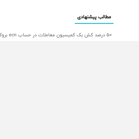
مطالب پیشنهادی
۵۰ درصد کش بک کمیسیون معاملات در حساب ecn بروکر اینوسلو
ترید EURUSD با اسپرد از صفر پیپ
میدونستی میتونی روی سهام آدیداس سرمایه گذاری کنی
از سراسر وب
محصولی که می‌خواستی رو
محصولی که می‌خواستی رو
در شگفت انگیز دیجی‌کالا بخر
در شکفت انگیز دیجی‌کالا ب
!
!