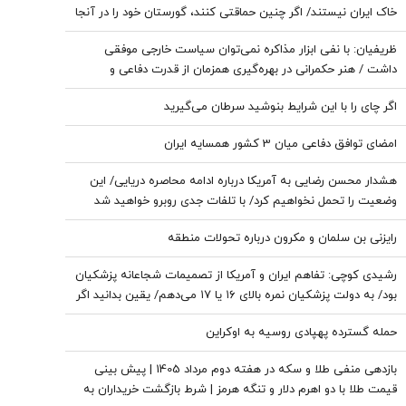
خاک ایران نیستند/ اگر چنین حماقتی کنند، گورستان خود را در آنجا
خواهند یافت/ دیپلماسی بدون پشتیبانی مردمی امکان‌پذیر نیست
ظریفیان: با نفی ابزار مذاکره نمی‌توان سیاست خارجی موفقی
داشت / هنر حکمرانی در بهره‌گیری همزمان از قدرت دفاعی و
ظرفیت‌های دیپلماتیک است، نه حذف یکی به نفع دیگری
اگر چای را با این شرایط بنوشید سرطان می‌گیرید
امضای توافق دفاعی میان 3 کشور همسایه ایران
هشدار محسن رضایی به آمریکا درباره ادامه محاصره دریایی/ این
وضعیت را تحمل نخواهیم کرد/ با تلفات جدی روبرو خواهید شد
رایزنی بن سلمان و مکرون درباره تحولات منطقه
رشیدی کوچی: تفاهم ایران و آمریکا از تصمیمات شجاعانه پزشکیان
بود/ به دولت پزشکیان نمره بالای ۱۶ یا ۱۷ می‌دهم/ یقین بدانید اگر
هر فرد دیگری جای پزشکیان بود، کشور با مشکلات بزرگی روبه‌رو
حمله گسترده پهپادی روسیه به اوکراین
می‌شد/ اگر جلیلی رئیس‌جمهور می‌شد...
بازدهی منفی طلا و سکه در هفته دوم مرداد 1405 | پیش بینی
قیمت طلا با دو اهرم دلار و تنگه هرمز | شرط بازگشت خریداران به