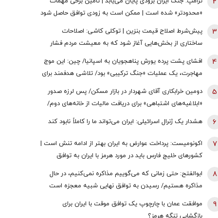
2
ترامپ: جنگ ایران بزودی پایان می‌یابد | تامین برخی مهمات
«محدودتر» شده است | ممکن است به زودی توافق حاصل شود
| ما ذخایر تقریبا نامحدود داریم
3
پیش‌شرط اصلاح قیمت بنزین | توکلی کاشی: اصلاحات
ساختاری از بخش‌هایی آغاز شود که به معیشت مردم فشار
وارد نکند
4
افشای پشت پرده یورش پناهجویان به اسپانیا/ چین: این موج
مهاجرت، یک عملیات «جنگ ترکیبی» بود/ تلاشی هدفمند برای
اعمال فشار بر دولت «پدرو سانچز»
5
دومین خرابکاری آقای شهردار در بازار مسکن/ پس لرزه صدور
«ابلاغیه‌های اشتباهی» برای دریافت مالیات از خانه‌‌های دوم/
ممدانی زیر تیغ رفت
6
هشدار یک ژنرال اسرائیلی: ایران می‌تواند ما را کاملاً نابود کند
7
اکونومیست: پرداخت عوارض به ایران بهتر از ادامه تنش است |
کشورهای خلیج فارس باید در مورد هرمز با ایران به توافق
برسند | اعراب در مخمصهِ ترامپ گرفتار شده‌اند
8
ابوالفتح: حتی زمانی که می‌گوییم مذاکره نمی‌کنیم، در حال
مذاکره هستیم/ رسیدن به توافق نهایی شبیه معجزه است
9
موافقت عمان با چارچوپ یک توافق موقت با ایران برای
بازگشایی تنگه هرمز؟