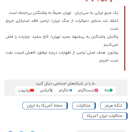
یک منبع ایرانی به سی‌ان‌ان : تهران عمیقاً به واشنگتن بی‌اعتماد است
انتقاد تند سناتور دموکرات از جنگ ایران/ ترامپ فاقد استراتژی خروج
است
واکنش واشنگتن به پیشنهاد جدید تهران/ کاخ سفید: جزئیات را فاش
نمی‌کنیم
بولتون: هدف اصلی ترامپ از اظهارات درباره توافق، کاهش قیمت نفت
است +فیلم
ما را در شبکه‌های اجتماعی دنبال کنید
بله
اینستاگرام
تلگرام
ایکس
یوتیوب
تنگه هرمز
مذاکرات
حمله آمریکا به ایران
مذاکرات ایران آمریکا