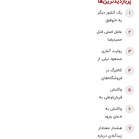
پربازدیدترین‌ها
1
یک کشور دیگر
به «توافق
مکه» می
2
عامل اصلی قتل
پیوندد/ ترکیه
حمیدرضا
خیال ایران را
رجب‌زاده
3
روایت آماری
راحت کرد
دستگیر شد
مسعود نیلی از
زندگی ایرانیان
4
کالابرگ در
از سال 97 تا
فروشگاه‌های
1405؛ نرخ ارز،
بزرگ هم قطع
5
واکنش
تقریبا ۵۰ برابر
شد
قربان‌اوغلی به
شده و ۱۶‌
پیشنهاد
میلیون نفر به
6
واکنش به
پیوستن ایران
جمعیت زیر خط
ادعای ورود
به «پیمان
فقر افزوده
هواگردها به
7
هشدار معنادار
مکه»/ چه
شده |
کشور ٣٠
زیدآبادی درباره
تضمینی وجود
سرنوشت ایرانِ