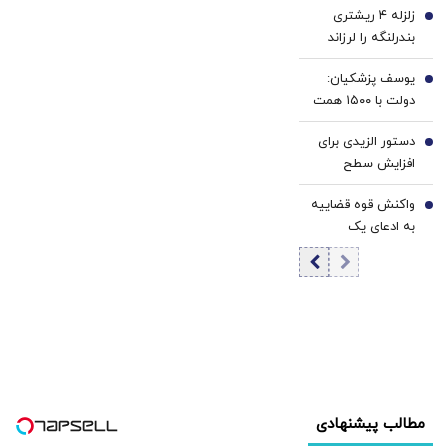
زلزله ۴ ریشتری
هماهنگی و رایزنی با
4
بندرلنگه را لرزاند
متحدان خود
هستیم
یوسف پزشکیان:
5
دولت با ۱۵۰۰ همت
کسری بودجه
دستور الزیدی برای
تحویل گرفته شد/
6
افزایش سطح
در صورت تداوم
آمادگی نیروهای
محاصره، صادر
واکنش قوه قضاییه
امنیتی و نظامی
7
می‌کنید، اما
به ادعای یک
عراق
نمی‌توانید واردات
نماینده مجلس
انجام دهید
درباره شهادت
شهید لاریجانی
مطالب پیشنهادی