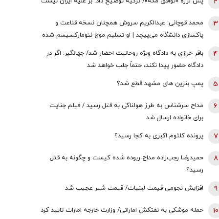
2
پس لرزه «توافق مکه»/ ترکیه توضیح داد: بر علیه ایران نیست
3
محمد قوچانی: عبدالکریم سروش همچنان نسخه قناعت و
پاکسازی دانشگاه می‌پیچد | او تسلیم موج نئومارکسیسم شده
است | سروش به زبان چپ سخن می‌گوید و نظام بازار آزاد
4
باقر خرازی به دادگاه ویژه روحانیت احضار شد/ جهانگیر: اگر در
رقابتی را با برچسب کاپیتالیسم توضیح می‌دهد
دادگاه حضور پیدا نکند، حتماً جلب خواهد شد
5
پمپ بنزین های مشهد قطع شد؟
6
مداح سرشناس به طرز هولناکی به قتل رسید / فیلم جنایت
برای خانواده ارسال شد
7
پرونده کلثوم اکبری به کجا رسید؟
8
حمیدرضا رجب‌زاده مداح ربوده شده کیست و چگونه به قتل
رسید؟
9
افزایش نجومی قیمت لبنیات/ قیمت شیر عجیب شد
10
حمله موشکی به نفتکش اماراتی/ وزارت خارجه امارات تایید کرد