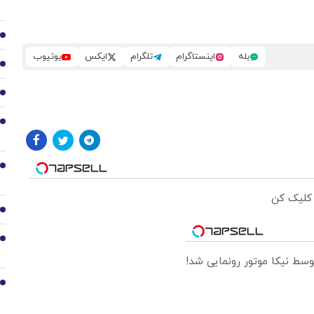
3
بله
اینستاگرام
تلگرام
ایکس
یوتیوب
4
5
6
7
 کلیک کن
8
9
10