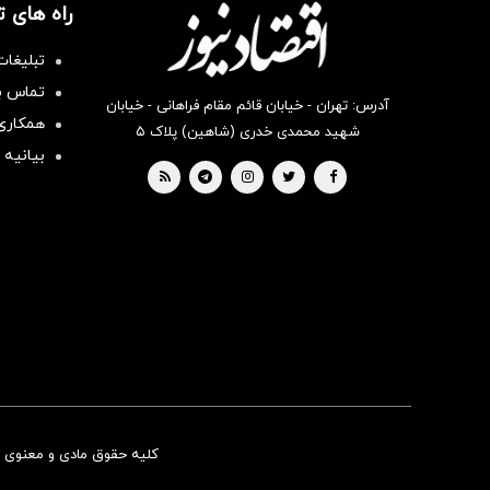
راه های 
تبلیغات
تماس با
آدرس: تهران - خیابان قائم مقام فراهانی - خیابان
همکاری 
شهید محمدی خدری (شاهین) پلاک ۵
بیانیه 
کلیه حقوق مادی و معنوی ای