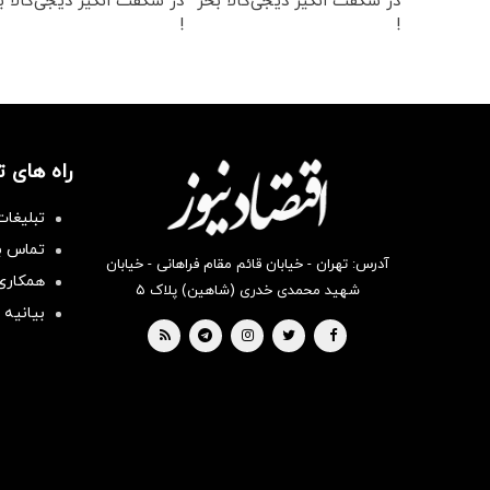
در شگفت انگیز دیجی‌کالا بخر
در شکفت انگیز دیجی‌کالا ب
!
!
راه های 
تبلیغات
تماس با
آدرس: تهران - خیابان قائم مقام فراهانی - خیابان
همکاری 
شهید محمدی خدری (شاهین) پلاک ۵
بیانیه 