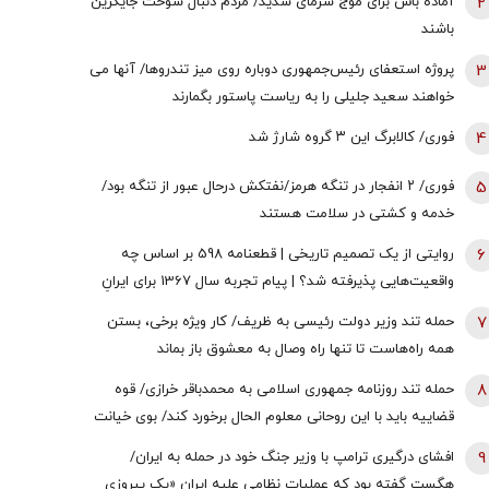
2
آماده باش برای موج سرمای شدید/ مردم دنبال سوخت جایگزین
باشند
3
پروژه استعفای رئیس‌جمهوری دوباره روی میز تندروها/ آنها می
خواهند سعید جلیلی را به ریاست پاستور بگمارند
4
فوری/ کالابرگ این ۳ گروه شارژ شد
5
فوری/ ۲ انفجار در تنگه هرمز/نفتکش درحال عبور از تنگه بود/
خدمه و کشتی در سلامت هستند
6
روایتی از یک تصمیم تاریخی | قطعنامه 598 بر اساس چه
واقعیت‌هایی پذیرفته شد؟ | پیام تجربه سال 1367 برای ایرانِ
سال 1405
7
حمله تند وزیر دولت رئیسی به ظریف/ کار ویژه برخی، بستن
همه راه‌هاست تا تنها راه وصال به معشوق باز بماند
8
حمله تند روزنامه جمهوری اسلامی به محمدباقر خرازی/ قوه
قضاییه باید با این روحانی معلوم الحال برخورد کند/ بوی خیانت
به مشام می‌رسد
9
افشای درگیری ترامپ با وزیر جنگ خود در حمله به ایران/
هگست گفته بود که عملیات نظامی علیه ایران «یک پیروزی‌