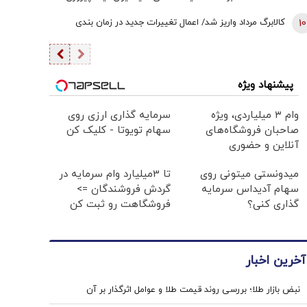
سریع و نسبتاً آسان» خواهد بود/ کاخ سفید واکنش نشان داد
10
کالابرگ مرداد واریز شد/ اعمال تغییرات جدید در زمان بندی
پیشنهاد ویژه
وام ۳ میلیاردی، ویژه
سرمایه گذاری ارزی روی
صاحبان فروشگاه‌های
سهام تویوتا - کلیک کن
آنلاین و حضوری
میدونستی میتونی روی
تا 3میلیارد وام سرمایه در
سهام آدیداس سرمایه
گردش فروشندگان =>
گذاری کنی؟
فروشگاهت رو ثبت کن
آخرین اخبار
نبض بازار طلا؛ بررسی روند قیمت طلا و عوامل اثرگذار بر آن