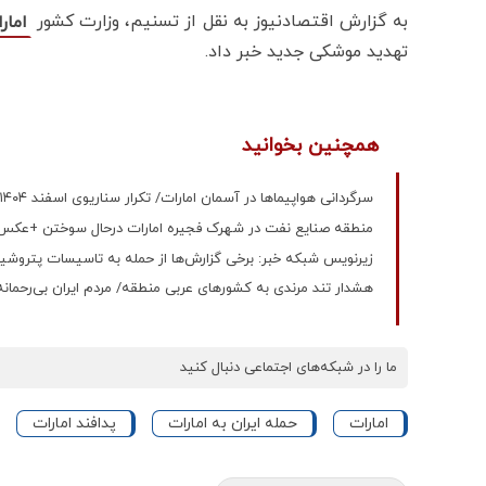
به گزارش اقتصادنیوز به نقل از تسنیم، وزارت کشور
امار
تهدید موشکی جدید خبر داد.
همچنین بخوانید
سرگردانی هواپیماها در آسمان امارات/ تکرار سناریوی اسفند ۱۴۰۴ در آسمان دبی
منطقه صنایع نفت در شهرک فجیره امارات درحال سوختن +عکس
زیرنویس شبکه خبر: برخی گزارش‌ها از حمله به تاسیسات پتروشیمی
هشدار تند مرندی به کشورهای عربی منطقه/ مردم ایران بی‌رحمانه ب
ما را در شبکه‌های اجتماعی دنبال کنید
امارات
حمله ایران به امارات
پدافند امارات