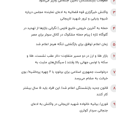
2
معوقات بازنشستگان تأمین اجتماعی واریز می‌شود
3
واکنش خبرگزاری قوه قضائیه به ادعای نماینده مجلس درباره
شیوه ردیابی و ترور شهید لاریجانی
4
حمله به آخرین خروجی خلیج فارس | نگرانی بازارها از تهدید در
گلوگاه تازه | پیام حمله مشکوک در کانال سوئر برای مصر
چیست؟
5
زمان اعلام توافق برای بازگشایی تنگه هرمز اعلام شد
6
بازار طلا و ارز در دو مسیر متفاوت؛ دلار عقب نشست، طلا و
سکه با اونس جهانی بالا رفتند | سیگنال‌های مثبت به
معامله‌گران رسید!
7
درخواست جمهوری اسلامی برای برخورد با ۲ چهره پرحاشیه/ بوی
خیانت به مشام می‌رسد
8
قانون جدید بازنشستگی اعلام شد/ این افراد باید 5 سال بیشتر
کار کنند
9
فوری/ بیانیه خانواده شهید لاریجانی در واکنش به ادعای
جنجالی سردار کوثری