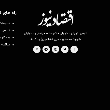
راه های 
تبلیغات
تماس با
آدرس: تهران - خیابان قائم مقام فراهانی - خیابان
همکاری 
شهید محمدی خدری (شاهین) پلاک ۵
بیانیه 