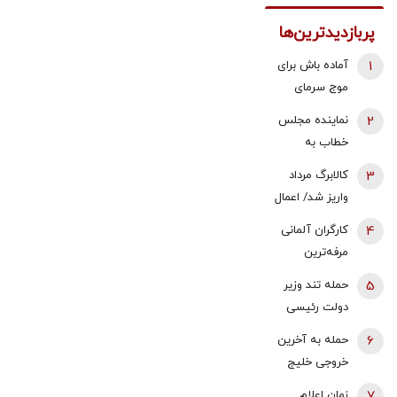
پربازدیدترین‌ها
1
آماده باش برای
موج سرمای
شدید/ مردم
2
نماینده مجلس
دنبال سوخت
خطاب به
جایگزین باشند
بقایی: شما
3
کالابرگ مرداد
سخنگو
واریز شد/ اعمال
هستید، نه
تغییرات جدید
4
کارگران آلمانی
سخن‌نگو!
در زمان بندی
مرفه‌ترین
کارگران اروپا |
5
حمله تند وزیر
قدرت خرید
دولت رئیسی
حداقل دستمزد
به ظریف/ کار
6
حمله به آخرین
در آلمان رشد
ویژه برخی،
خروجی خلیج
کرد
بستن همه
فارس | نگرانی
7
زمان اعلام
راه‌هاست تا