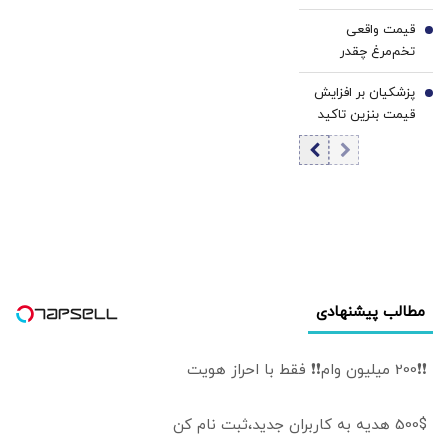
مشخص شد/ مقابه
قیمت واقعی
با اهداف دشمن در
6
تخم‌مرغ چقدر
ورودی تنگه هرمز
است؟/ مصرف
پزشکیان بر افزایش
روزانه ۳ هزار و ۳۰۰
7
قیمت بنزین تاکید
تن تخم مرغ در
کرد
تهران
مطالب پیشنهادی
❗❗200 میلیون وام❗❗ فقط با احراز هویت
500$ هدیه به کاربران جدید،ثبت نام کن