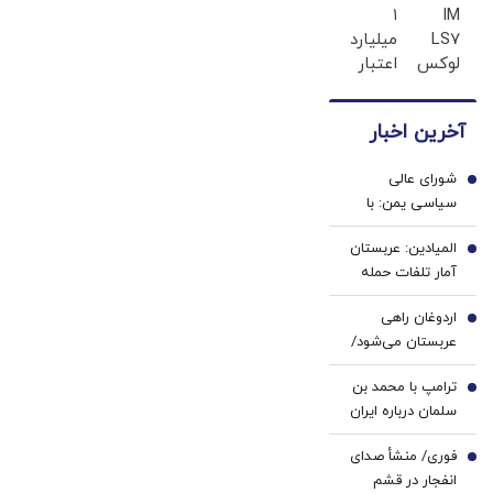
مسقط خواهد
۱
IM
دندان
احراز
LS7
بود | عوارض
میلیارد
پزشکی
هویت
لوکس
اعتبار
با پک
برای گذر از
ترین
خرید
سفید
تنگه در قالب
شاسی
طلا |
کننده
بهای خدمات
آخرین اخبار
بلند
بدون
خانگی
است
برقی
ضامن
شورای عالی
ایران
و چک
1
سیاسی یمن: با
محاصره و تشدید
المیادین: عربستان
تنش، مقابله به
2
آمار تلفات حمله
مثل می‌کنیم
انصارالله را محرمانه
اردوغان راهی
کرد
3
عربستان می‌شود/
دیدار با محمد
ترامپ با محمد بن
بن‌سلمان در ریاض
4
سلمان درباره ایران
گفت‌وگو می‌کند/
فوری/ منشأ صدای
جزئیات تماس
5
انفجار در قشم
تلفنی