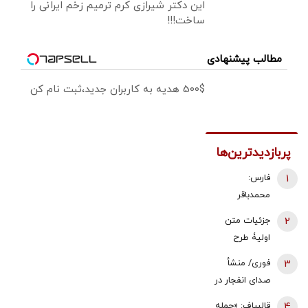
این دکتر شیرازی کرم ترمیم زخم ایرانی را
ساخت!!!
مطالب پیشنهادی
500$ هدیه به کاربران جدید،ثبت نام کن
پربازدیدترین‌ها
1
فارس:
محمدباقر
ذوالقدر استعفا
2
جزئیات متن
داد/ محسن
اولیۀ طرح
رضایی دبیر
راهبردی
3
فوری/ منشأ
شورای عالی
مدیریت تنگه
صدای انفجار در
امنیت ملی شد
هرمز منتشر
قشم مشخص
4
قالیباف: «حمله
شد