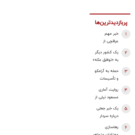
پربازدیدترین‌ها
1
خبر مهم
عراقچی از
مذاکرات
2
یک کشور دیگر
نیروهای نظامی
به «توافق مکه»
و دریایی ایران و
می پیوندد/
3
حمله به آرامکو
عمان درباره
ترکیه خیال
و تأسیسات
تنگه هرمز
ایران را راحت
گازی جبیل/
4
روایت آماری
کرد
واکنش وزارت
مسعود نیلی از
انرژی عربستان
زندگی ایرانیان از
5
یک خبر جعلی
به آتش سوزی
سال 97 تا
درباره سردار
در پالایشگاه
1405؛ نرخ ارز،
وحیدی و ساخت
آرامکو
6
رهاسازی
تقریبا ۵۰ برابر
بمب اتم/ این
معتادان متجاهر