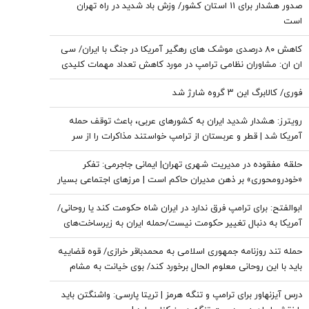
صدور هشدار برای 11 استان کشور/ وزش باد شدید در راه تهران
است
کاهش ۸۰ درصدی موشک های رهگیر آمریکا در جنگ با ایران/ سی
ان ان: مشاوران نظامی ترامپ در مورد کاهش تعداد مهمات کلیدی
هشدار دادند
فوری/ کالابرگ این ۳ گروه شارژ شد
رویترز: هشدار شدید ایران به کشورهای عربی، باعث توقف حمله
آمریکا شد | قطر و عربستان از ترامپ خواستند مذاکرات را از سر
بگیرد | زیرساخت‌های حیاتی انرژی هدف قرار خواهند گرفت اگر ...
حلقه مفقوده در مدیریت شهری تهران| ایمانی جاجرمی: تفکر
«خودرومحوری» بر ذهن مدیران حاکم است | مرزهای اجتماعی بسیار
پررنگ است
ابوالفتح: برای ترامپ فرق ندارد در ایران شاه حکومت کند یا روحانی/
آمریکا به دنبال تغییر حکومت نیست/حمله ایران به زیرساخت‌های
منطقه، کابوس آمریکا بود
حمله تند روزنامه جمهوری اسلامی به محمدباقر خرازی/ قوه قضاییه
باید با این روحانی معلوم الحال برخورد کند/ بوی خیانت به مشام
می‌رسد
درس آیزنهاور برای ترامپ و تنگه هرمز | تریتا پارسی: واشنگتن باید