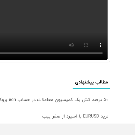
مطالب پیشنهادی
۵۰ درصد کش بک کمیسیون معاملات در حساب ecn بروکر اینوسلو
ترید EURUSD با اسپرد از صفر پیپ
میدونستی میتونی روی سهام آدیداس سرمایه گذاری کنی