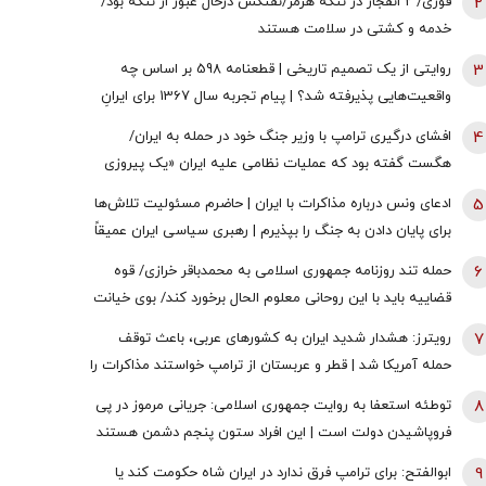
2
فوری/ ۲ انفجار در تنگه هرمز/نفتکش درحال عبور از تنگه بود/
خدمه و کشتی در سلامت هستند
3
روایتی از یک تصمیم تاریخی | قطعنامه 598 بر اساس چه
واقعیت‌هایی پذیرفته شد؟ | پیام تجربه سال 1367 برای ایرانِ
سال 1405
4
افشای درگیری ترامپ با وزیر جنگ خود در حمله به ایران/
هگست گفته بود که عملیات نظامی علیه ایران «یک پیروزی‌
سریع و نسبتاً آسان» خواهد بود/ کاخ سفید واکنش نشان داد
5
ادعای ونس درباره مذاکرات با ایران | حاضرم مسئولیت تلاش‌ها
برای پایان دادن به جنگ را بپذیرم | رهبری سیاسی ایران عمیقاً
دچار اختلاف است | ایرانی‌ها افراد فوق‌العاده دشواری هستند
6
حمله تند روزنامه جمهوری اسلامی به محمدباقر خرازی/ قوه
قضاییه باید با این روحانی معلوم الحال برخورد کند/ بوی خیانت
به مشام می‌رسد
7
رویترز: هشدار شدید ایران به کشورهای عربی، باعث توقف
حمله آمریکا شد | قطر و عربستان از ترامپ خواستند مذاکرات را
از سر بگیرد | زیرساخت‌های حیاتی انرژی هدف قرار خواهند
8
توطئه استعفا به روایت جمهوری اسلامی: جریانی مرموز در پی
گرفت اگر ...
فروپاشیدن دولت است | این افراد ستون پنجم دشمن هستند
و باید با آنها برخورد قاطع کرد
9
ابوالفتح: برای ترامپ فرق ندارد در ایران شاه حکومت کند یا