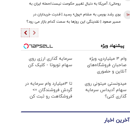
روحانی/ آمریکا به دنبال تغییر حکومت نیست/حمله ایران به
زیرساخت‌های منطقه، کابوس آمریکا بود
10
بوی رشد بورس به مشام «پول» رسید | قدرت خریداران در
مسیر صعود | نقدینگی این روزها به سمت کدام بازار می رود؟
پیشنهاد ویژه
وام ۳ میلیاردی، ویژه
سرمایه گذاری ارزی روی
صاحبان فروشگاه‌های
سهام تویوتا - کلیک کن
آنلاین و حضوری
میدونستی میتونی روی
تا 3میلیارد وام سرمایه در
سهام آدیداس سرمایه
گردش فروشندگان =>
گذاری کنی؟
فروشگاهت رو ثبت کن
آخرین اخبار