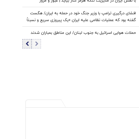
با نقش ایران در مدیریت تنگه هرمز کنار بیاید | عبور و مرور
کشتی‌ها بدون تبعیض انجام شود
افشای درگیری ترامپ با وزیر جنگ خود در حمله به ایران/ هگست
گفته بود که عملیات نظامی علیه ایران «یک پیروزی‌ سریع و نسبتاً
آسان» خواهد بود/ کاخ سفید واکنش نشان داد
حملات هوایی اسرائیل به جنوب لبنان/ این مناطق بمباران شدند