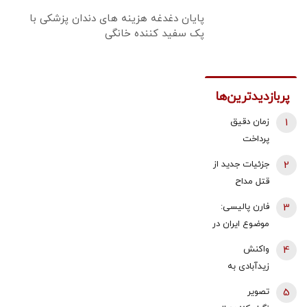
پایان دغدغه هزینه های دندان پزشکی با
پک سفید کننده خانگی
پربازدیدترین‌ها
1
زمان دقیق
پرداخت
معوقات
2
جزئیات جدید از
بازنشستگان
قتل مداح
تامین اجتماعی
جوان/ ماجرای
3
فارن پالیسی:
اعلام شد
قرار حمیدرضا
موضوع ایران در
رجب‌زاده با یک
اختیار دولت
4
واکنش
دختر بلاگر چه
آینده اسرائیل
زیدآبادی به
بود؟/ پیکر او در
نیست که
حضور محسن
اطراف تهران
5
تصویر
به‌تنهایی درباره
رضایی به
پیدا شده است