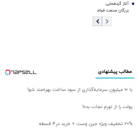
آغاز گردهمایی
شد+ جدول
7
بازار طلا صعودی
بزرگان صنعت فولاد
می‌شود؟
و سنگ آهن در
مرکز همایش‌های
گروه رسانه‌ای دنیای
اقتصاد | بررسی
حیاتی‌ترین مسائل
روز صنعت فولاد
مطالب پیشنهادی
با 10 میلیون سرمایه‌گذاری از سود ساخت بهره‌مند شو!
پولت را از تورم نجات بده!
60% تخفیف ویژه جین وست + خرید در4 قسطه