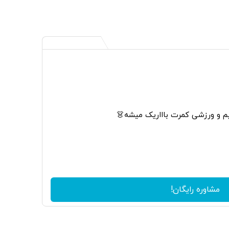
م و ورزشی کمرت باااریک میشه👗
مشاوره رایگان!