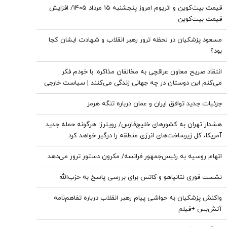
قیمت بیت‌کوین و اتریوم امروز پنجشنبه ۱۵ مرداد ۱۴۰۵/ افزایش
قیمت بیت‌کوین
مسعود پزشکیان در لحظه ترور رهبر انقلاب و شهادت ایشان کجا
بود؟
انتقاد صریح معاون عراقچی به مخالفان مذاکره: با خودم فکر
می‌کنم این دوستان در چه جهانی زندگی می‌کنند | سیاست خارجی
عرصه تصمیم‌های دشوار و سنجش دقیق هزینه و فایده است
جزئیات جدید توافق ایران و عمان درباره تنگه هرمز
هشدار تهران به کشورهای خلیج‌فارس/ رویترز: هرگونه حمله جدید
آمریکا، کل زیرساخت‌های انرژی منطقه را درگیر خواهد کرد
اتهام روسیه به رئیس‌جمهور فرانسه/ مکرون دستور ترور می‌دهد
نشست فوری نتانیاهو و کاتس برای بررسی پاسخ به حزب‌الله
واکنش پزشکیان به حواشی پیام رهبر انقلاب درباره تفاهم‌نامه
آتش‌بس +فیلم