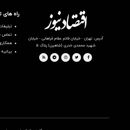
راه های 
تبلیغات
تماس با
آدرس: تهران - خیابان قائم مقام فراهانی - خیابان
همکاری 
شهید محمدی خدری (شاهین) پلاک ۵
بیانیه 