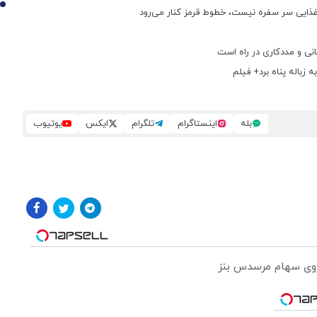
10
 غذایی سر سفره نیست، خطوط قرمز کنار می‌رود
انی و مددکاری در راه است
 زباله پناه برد+ فیلم
بله
اینستاگرام
تلگرام
ایکس
یوتیوب
 روی سهام مرسدس بنز