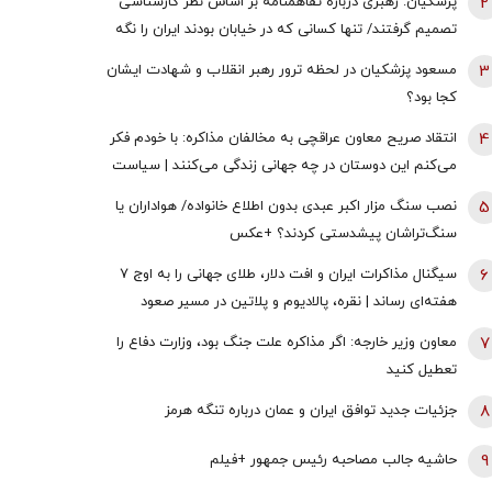
2
پزشکیان: رهبری درباره تفاهمنامه بر اساس نظر کارشناسی
تصمیم گرفتند/ تنها کسانی که در خیابان بودند ایران را نگه
نداشتند همه سهیم هستند
3
مسعود پزشکیان در لحظه ترور رهبر انقلاب و شهادت ایشان
کجا بود؟
4
انتقاد صریح معاون عراقچی به مخالفان مذاکره: با خودم فکر
می‌کنم این دوستان در چه جهانی زندگی می‌کنند | سیاست
خارجی عرصه تصمیم‌های دشوار و سنجش دقیق هزینه و فایده
5
نصب سنگ مزار اکبر عبدی بدون اطلاع خانواده/ هواداران یا
است
سنگ‌تراشان پیشدستی کردند؟ +عکس
6
سیگنال مذاکرات ایران و افت دلار، طلای جهانی را به اوج ۷
هفته‌ای رساند | نقره، پالادیوم و پلاتین در مسیر صعود
7
معاون وزیر خارجه: اگر مذاکره علت جنگ بود، وزارت دفاع را
تعطیل کنید
8
جزئیات جدید توافق ایران و عمان درباره تنگه هرمز
9
حاشیه جالب مصاحبه رئیس جمهور +فیلم