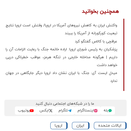
همچنین بخوانید
واکنش ایران به کاهش نیروهای آمریکا در اروپا/ وقتش است اروپا نتایج
تبعیت کورکورانه از آمریکا را ببیند
عراقچی با کالاس گفتگو کرد
پزشکیان به رئیس شورای اروپا: اراده خاتمه جنگ با رعایت الزامات آن را
داریم | هرگونه مداخله خارجی در تنگه هرمز، عواقب خطرناکی درپی
خواهد داشت
میدل ایست آی: جنگ با ایران نشان داد اروپا دیگر جایگاهی در جهان
ندارد
ما را در شبکه‌های اجتماعی دنبال کنید
بله
اینستاگرام
تلگرام
ایکس
یوتیوب
ایالات متحده
ایران
اروپا