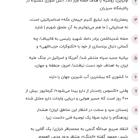
2
اوکراین، روسیه را هدف حمله قرار داد/ آتش سوزی گسترده در
پالایشگاه سیزران
3
رمضان‌زاده: باید تبلیغ کنیم «پیمان مکه» ضداسرائیلی است،
نه ضدایرانی | ما هم می‌توانیم به آن ملحق شویم | شاید
تندروها با حضور ایران در این پیمان مخالفت کنند اما...
4
حمله شدیداللحن برادر داماد شهید رئیسی به قالیباف/ چه
کسانی دنبال برندسازی از خود با «تکنوکرات حزب‌اللهی» و
«رضاخان حزب‌اللهی» بودند؟
5
بیانیه جدید سپاه منتشر شد/ آمریکا و اسرائیل در جنگ علیه
ایران به اهداف خود دست نیافتند/ امروز، منطقه و جهان،
شاهد یکی از پیچیده ترین نبردهای تاریخی معاصر است
6
10 کشوری که بیشترین آب شیرین جهان را دارند
7
وقتی «لکسوس راحت‌تر از دارو پیدا می‌شود»/ کرمانپور: بیش از
۲۰۰ روز است که مسیر هوایی و دریایی واردات دارو مختل شده
است / نخستین قربانی هر جنگ، سلامت مردم است
8
زمستان سرد و سخت در انتظار این مناطق ایران/ هشدار
زودهنگام را نباید صرفا یک توصیه فنی دانست زیرا ...
9
انتقاد صریح عبدالله گنجی به محمدباقر خرازی/ یک آقایی به
رئیس جمهور گفته «الدنگ»، منتظر ورود مدعی العموم