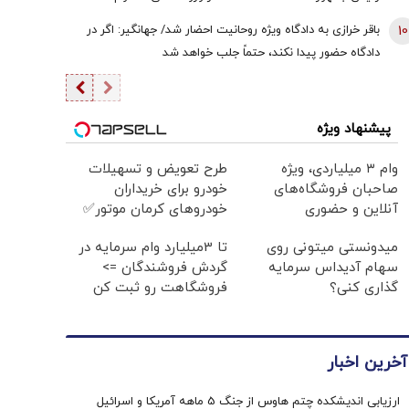
هستیم/ اگر کسی به سران قوا توهین کند مگر طبق قانون
10
باقر خرازی به دادگاه ویژه روحانیت احضار شد/ جهانگیر: اگر در
قوه قضائیه ورود نمی‌کند؟
دادگاه حضور پیدا نکند، حتماً جلب خواهد شد
پیشنهاد ویژه
وام ۳ میلیاردی، ویژه
طرح تعویض و تسهیلات
صاحبان فروشگاه‌های
خودرو برای خریداران
آنلاین و حضوری
خودروهای کرمان موتور✅
میدونستی میتونی روی
تا 3میلیارد وام سرمایه در
سهام آدیداس سرمایه
گردش فروشندگان =>
گذاری کنی؟
فروشگاهت رو ثبت کن
آخرین اخبار
ارزیابی اندیشکده چتم هاوس از جنگ 5 ماهه آمریکا و اسرائیل