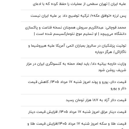
علیه ایران | تهران سطحی از عملیات را حفظ کرده که با ادعای
نزدیک بودن پایان ذخایر تسلیحاتی آن همخوانی ندارد | ایران راهبرد
پس لرزه «توافق مکه»/ ترکیه توضیح داد: بر علیه ایران نیست
«فرسایش راهبردی» را دنبال می‌کند
محمد قوچانی: عبدالکریم سروش همچنان نسخه قناعت و پاکسازی
دانشگاه می‌پیچد | او تسلیم موج نئومارکسیسم شده است |
سروش به زبان چپ سخن می‌گوید و نظام بازار آزاد رقابتی را با
توئیت پزشکیان در سالروز بمباران اتمی آمریکا علیه هیروشیما و
برچسب کاپیتالیسم توضیح می‌دهد
ناگازاکی/ هرگز دوباره
وزارت خارجه بیانیه داد/ باید ابعاد حمله به کنسولگری ایران در مزار
شریف روشن شود
قیمت دلار، یورو و پوند امروز شنبه ۱۷ مرداد 1405/ کاهش قیمت
دلار و یورو
قیمت دلار آزاد به 187 هزار تومان رسید
قیمت دینار عراق امروز شنبه ۱۷ مرداد 1405/ افزایش قیمت دینار
قیمت طلا و سکه امروز شنبه ۱۷ مرداد ۱۴۰۵/افزایش قیمت طلا و