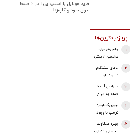
خرید موبایل با اسنپ پی | در ۴ قسط
بدون سود و کارمزد!
پربازدیدترین‌ها
1
جام زهر برای
عراقچی! / بیتی
که پزشکیان در
2
ادعای سنتکام
نشست خبری
درمورد ناو
خواند
هواپیمابر
3
اسرائیل آماده
آبراهام لینکلن
حمله به ایران
در منطقه
می‌شود؟
4
نیویورک‌تایمز:
ترامپ با وجود
هشدار ارتش
5
چهره متفاوت
آمریکا جنگ با
محسنی اژه ای،