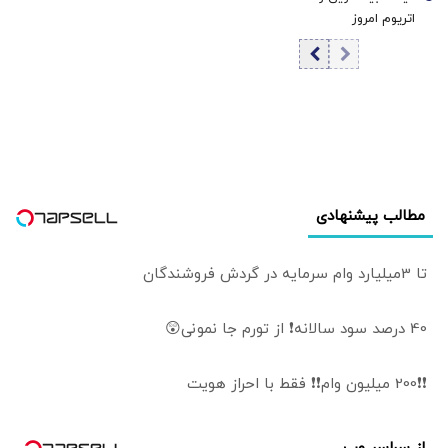
قیمت تتر
7
اتریوم امروز
یکشنبه ۱۸ مرداد
۱۴۰۵/ افزایش
قیمت بیت‌کوین
مطالب پیشنهادی
تا 3میلیارد وام سرمایه در گردش فروشندگان
40 درصد سود سالانه❗ از تورم جا نمونی😲
❗❗200 میلیون وام❗❗ فقط با احراز هویت