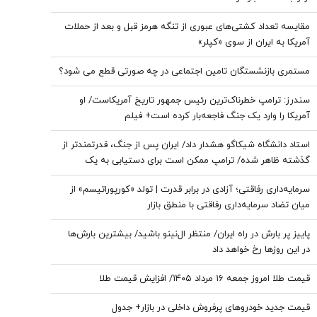
مقایسه تعداد کشتی‌های عبوری از تنگه هرمز قبل و بعد از حملات
آمریکا به ایران از سوی «کپلر»
مستمری بازنشستگان تامین اجتماعی در چه صورتی قطع می شود؟
سندرز: ترامپ خطرناک‌ترین رئیس جمهور تاریخ آمریکاست/ او
آمریکا را وارد یک جنگ فاجعه‌بار کرده است+ فیلم
استاد دانشگاه شیکاگو هشدار داد/ ایران پس از جنگ، قدرتمندتر از
گذشته ظاهر شده/ ترامپ ممکن است برای دستیابی به یک
پیروزی نمادین پیش از انتخابات میان‌دوره‌ای کنگره، به عملیات
سرمایه‌داری رفاقتی؛ آزادی در برابر قدرت | تولد «کورپوراتیسم» از
زمینی روی بیاورد
میان تضاد سرمایه‌داری رفاقتی با منطق بازار
پاییز پر بارش در راه ایران/ منتظر ال‌نینو باشید/ بیشترین بارش‌ها
در این روزها رخ خواهد داد
قیمت طلا امروز جمعه ۱۶ مرداد ۱۴۰۵/ افزایش قیمت طلا
قیمت جدید خودروهای پرفروش داخلی در بازار+ جدول