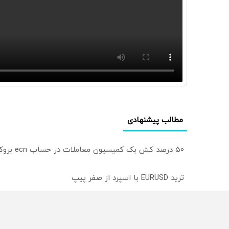
مطالب پیشنهادی
۵۰ درصد کش بک کمیسیون معاملات در حساب ecn بروکر اینوسلو
ترید EURUSD با اسپرد از صفر پیپ
میدونستی میتونی روی سهام آدیداس سرمایه گذاری کنی