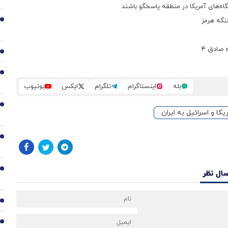
نگه هرمز
2
3
4
بله
اینستاگرام
تلگرام
ایکس
یوتیوب
5
کا و اسرائیل به ایران
6
7
سال نظر
8
9