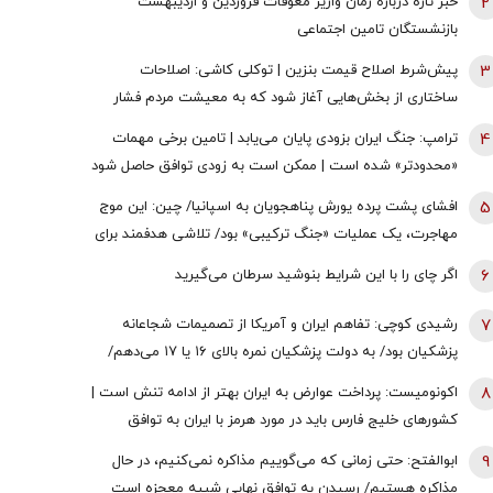
2
خبر تازه درباره زمان واریز معوقات فروردین و اردیبهشت
بازنشستگان تامین اجتماعی
3
پیش‌شرط اصلاح قیمت بنزین | توکلی کاشی: اصلاحات
ساختاری از بخش‌هایی آغاز شود که به معیشت مردم فشار
وارد نکند
4
ترامپ: جنگ ایران بزودی پایان می‌یابد | تامین برخی مهمات
«محدودتر» شده است | ممکن است به زودی توافق حاصل شود
| ما ذخایر تقریبا نامحدود داریم
5
افشای پشت پرده یورش پناهجویان به اسپانیا/ چین: این موج
مهاجرت، یک عملیات «جنگ ترکیبی» بود/ تلاشی هدفمند برای
اعمال فشار بر دولت «پدرو سانچز»
6
اگر چای را با این شرایط بنوشید سرطان می‌گیرید
7
رشیدی کوچی: تفاهم ایران و آمریکا از تصمیمات شجاعانه
پزشکیان بود/ به دولت پزشکیان نمره بالای ۱۶ یا ۱۷ می‌دهم/
یقین بدانید اگر هر فرد دیگری جای پزشکیان بود، کشور با
8
اکونومیست: پرداخت عوارض به ایران بهتر از ادامه تنش است |
مشکلات بزرگی روبه‌رو می‌شد/ اگر جلیلی رئیس‌جمهور
کشورهای خلیج فارس باید در مورد هرمز با ایران به توافق
می‌شد...
برسند | اعراب در مخمصهِ ترامپ گرفتار شده‌اند
9
ابوالفتح: حتی زمانی که می‌گوییم مذاکره نمی‌کنیم، در حال
مذاکره هستیم/ رسیدن به توافق نهایی شبیه معجزه است