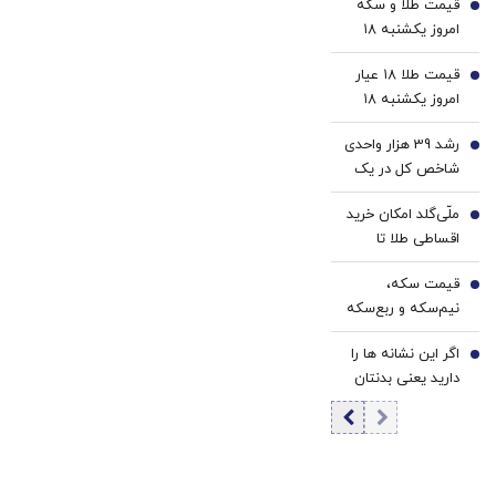
قیمت طلا و سکه
فروش/ خدا نکند
2
امروز یکشنبه ۱۸
این تخلف ثابت
مرداد ۱۴۰۵/کاهش
شود/ با هیچ‌کس
قیمت طلا ۱۸ عیار
قیمت طلا و سکه
3
تعارف نداریم
امروز یکشنبه ۱۸
مرداد ۱۴۰۵/کاهش
رشد 39 هزار واحدی
قیمت طلا
4
شاخص کل در یک
روز پرعرضه | ارزش
ملّی‌گلد امکان خرید
معاملات بورس
5
اقساطی طلا تا
رکورد زد | خروج 6.9
سقف یک میلیارد
همت پول حقیقی
قیمت سکه،
تومان را فراهم کرد
6
زنگ خطر شد
نیم‌سکه و ربع‌سکه
امروز یکشنبه ۱۸
اگر این نشانه ها را
مرداد ۱۴۰۵/ کاهش
7
دارید یعنی بدنتان
قیمت سکه
سریع‌تر از سنتان
پیر می‌شود