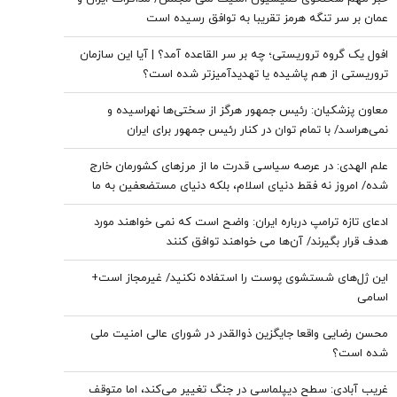
عمان بر سر تنگه هرمز تقریبا به توافق رسیده است
افول یک گروه تروریستی؛ چه بر سر القاعده آمد؟ | آیا این سازمان
تروریستی از هم پاشیده یا تهدیدآمیزتر شده است؟
معاون پزشکیان: رئیس جمهور هرگز از سختی‌ها نهراسیده و
نمی‌هراسد/ با تمام توان در کنار رئیس جمهور برای ایران
ایستاده‌ایم
علم ‌الهدی: در عرصه سیاسی قدرت ما از مرزهای کشورمان خارج
شده/ امروز نه فقط دنیای اسلام، بلکه دنیای مستضعفین به ما
وابسته است/ خدا نصرت قطعی ما را می‌خواهد و شکست دشمن را
ادعای تازه ترامپ درباره ایران: واضح است که نمی خواهند مورد
رقم می‌زند
هدف قرار بگیرند/ آن‌ها می خواهند توافق کنند
این ژل‌های شستشوی پوست را استفاده نکنید/ غیرمجاز است+
اسامی
محسن رضایی واقعا جایگزین ذوالقدر در شورای عالی امنیت ملی
شده است؟
غریب آبادی: سطح دیپلماسی در جنگ تغییر می‌کند، اما متوقف