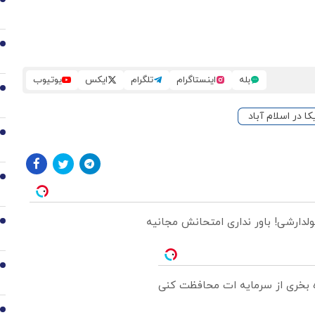
2
3
بله
اینستاگرام
تلگرام
ایکس
یوتیوب
4
کا در اسلام آباد
5
6
ولدارشی! باور نداری امتحانش مجانیه
7
8
ره بخری از سرمایه ات محافظت کنی
9