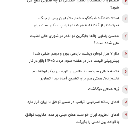
2
مستمری بازنشستگان تامین اجتماعی در چه صورتی قطع می
شود؟
3
استاد دانشگاه شیکاگو هشدار داد/ ایران پس از جنگ،
قدرتمندتر از گذشته ظاهر شده/ ترامپ ممکن است برای
دستیابی به یک پیروزی نمادین پیش از انتخابات میان‌دوره‌ای
4
محسن رضایی واقعا جایگزین ذوالقدر در شورای عالی امنیت
کنگره، به عملیات زمینی روی بیاورد
ملی شده است؟
5
دلار ۷ هزار تومان ریخت، بازدهی یورو و درهم منفی شد |
پیش‌بینی قیمت دلار در هفته سوم مرداد 1405 | بازار در فاز
انتظار
6
فاتحه خوانی سیدمحمد خاتمی و ظریف بر پیکر ابوالقاسم
قاسم‌زاده/ همتی هم برای تشییع آمده بود+ تصاویر
7
ژیلا هدائی درگذشت
8
ادعای رسانه اسرائیلی: ترامپ در مسیر توافق با ایران قرار دارد
9
ادعای الجزیره: ایران خواست عمان مبنی بر عدم مغایرت توافق
با قواعد بین‌المللی را پذیرفت