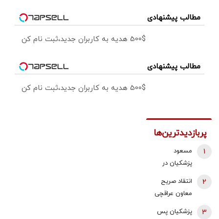
مطالب پیشنهادی
500$ هدیه به کاربران جدید،ثبت نام کن
مطالب پیشنهادی
500$ هدیه به کاربران جدید،ثبت نام کن
پربازدیدترین‌ها
1
مسعود
پزشکیان در
لحظه ترور رهبر
2
انتقاد صریح
انقلاب و
معاون عراقچی
شهادت ایشان
به مخالفان
3
پزشکیان پس
کجا بود؟
مذاکره: با خودم