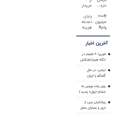
درمان
از
هستند، اما
داره…
خریدار
ریسک بالایی
چرا
207
وجود دارد
❗❗200
پایان
هنوز
شده !!!
میلیون
دغدغه
داری
ماشینتو
وام❗❗
هزینه
بهش
اینجا
فقط با
های
ظلم
به
احراز
دندان
می‌کنی؟
راحتی
آخرین اخبار
هویت
پزشکی
بفروش
با پک
فوری/ ۲ انفجار در
سفید
1
تنگه هرمز/نفتکش
کننده
درحال عبور از تنگه
خانگی
ترامپ: در حال
بود/ خدمه و کشتی
2
گفتگو با ایران
در سلامت هستند
هستیم، آنها
بوی رشد بورس به
خواستند مذاکره
3
مشام «پول» رسید |
کنیم | ترجیح
قدرت خریداران در
می‌دهم به توافق
پزشکیان پس از
مسیر صعود |
4
برسیم
ترور و بمباران محل
نقدینگی این روزها
جلسه ‌اش بلافاصله