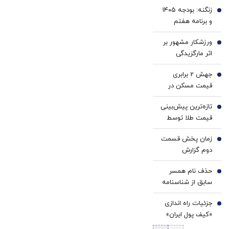
سفید
با پک
زنگنه: بودجه ۱۴۰۵
کننده
سفید
1
و برنامه هفتم
دندان!
کننده
متناسب با شرایط
خرید40%تخفیف
خانگی
ورزشکار مشهور بر
جنگی اصلاح
2
اثر مارگزیدگی
می‌شوند/ منابع
درگذشت
حاصل از فروش
جهش 2 برابری
3
نفت کاهش یافت
قیمت مسکن در
تهران/ بازار بخر و
تازه‌ترین پیش‌بینی
بفروش‌ها راکد شد
4
قیمت طلا توسط
دویچه‌ بانک | مقصد
زمان پخش قسمت
بعدی ۴۷۰۰ دلار
5
دوم گزارش
است؟ | عواملی که
پزشکیان اعلام شد
مسیر طلا را تغییر
حذف نام همسر
6
می‌دهند
سابق از شناسنامه
امکان پذیر شد +
جزئیات راه اندازی
جزئیات و شرایط
7
«کیف پول ایران»
اعلام شد