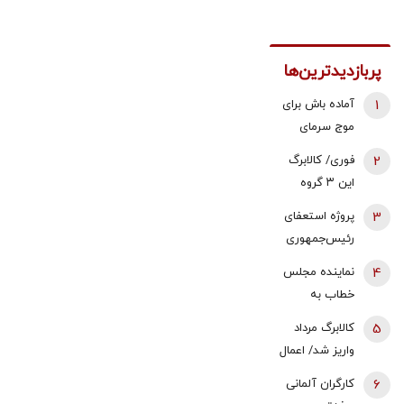
پربازدیدترین‌ها
1
آماده باش برای
موج سرمای
شدید/ مردم
2
فوری/ کالابرگ
دنبال سوخت
این ۳ گروه
جایگزین باشند
شارژ شد
3
پروژه استعفای
رئیس‌جمهوری
دوباره روی میز
4
نماینده مجلس
تندروها/ آنها
خطاب به
می خواهند
بقایی: شما
5
کالابرگ مرداد
سعید جلیلی را
سخنگو
واریز شد/ اعمال
به ریاست
هستید، نه
تغییرات جدید
پاستور بگمارند
6
کارگران آلمانی
سخن‌نگو!
در زمان بندی