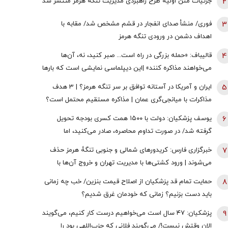
2
جزئیات متن اولیۀ طرح راهبردی مدیریت تنگه هرمز منتشر شد
3
فوری/ منشأ صدای انفجار در قشم مشخص شد/ مقابه با
اهداف دشمن در ورودی تنگه هرمز
4
قالیباف: «حمله بزرگی در راه است... صبر کنید، نه، آن‌ها
می‌خواهند مذاکره کنند» |این دیپلماسی نمایشی است که بارها
تکرار شده است
5
ایران و آمریکا در آستانه توافق بر سر تنگه هرمز؟ | 3 هدف
مذاکرات با میانجی‌گری عمان | مذاکره مستقیم محتمل است؟
6
یوسف پزشکیان: دولت با ۱۵۰۰ همت کسری بودجه تحویل
گرفته شد/ در صورت تداوم محاصره، صادر می‌کنید، اما
نمی‌توانید واردات انجام دهید
7
خبرگزاری فارس: کریدورهای شمالی و جنوبی تنگۀ هرمز حذف
می‌شوند | ورود کشتی‌ها با مدیریت تهران و خروج آن‌ها با
مدیریت مشترک تهران و مسقط خواهد بود | عوارض برای گذر از
8
حمایت تمام قد پزشکیان از اصلاح قیمت بنزین/ خب چه زمانی
تنگه در قالب بهای خدمات است
باید دست بزنیم؟ زمانی که خودمان غرق شدیم؟
9
پزشکیان: ۴۷ سال است می‌خواهیم درست کار کنیم، می‌گویند
الان وقتش نیست!/ می‌گویند فلانی که حزب‌اللهی بود را