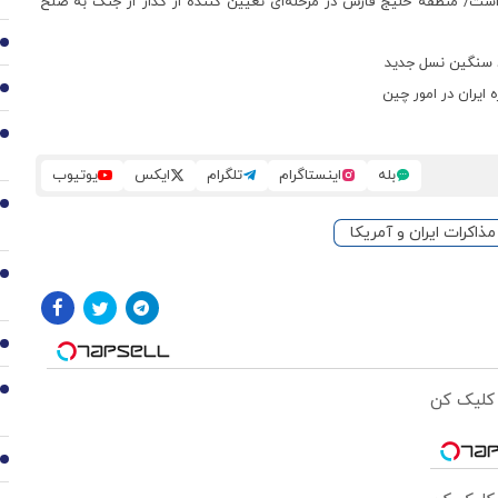
ست/ منطقه خلیج فارس در مرحله‌ای تعیین‌ کننده از گذار از جنگ به صلح
2
د سنگین نسل جدید
3
 ایران در امور چین
4
بله
اینستاگرام
تلگرام
ایکس
یوتیوب
5
مذاکرات ایران و آمریکا
6
7
8
 کلیک کن
9