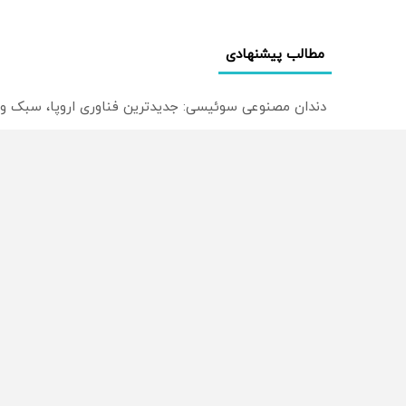
مطالب پیشنهادی
دندان مصنوعی سوئیسی: جدیدترین فناوری اروپا، سبک و
۵۰ درصد کش بک کمیسیون معاملات در حساب ecn بروکر اینوسلو
میدونستی میتونی روی سهام آدیداس سرمایه گذاری کنی
راه های 
تبلیغات