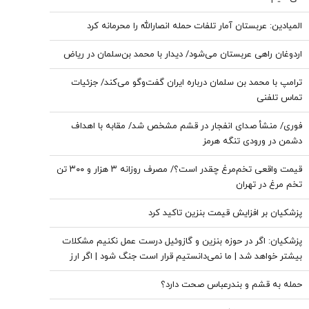
المیادین: عربستان آمار تلفات حمله انصارالله را محرمانه کرد
اردوغان راهی عربستان می‌شود/ دیدار با محمد بن‌سلمان در ریاض
ترامپ با محمد بن سلمان درباره ایران گفت‌وگو می‌کند/ جزئیات
تماس تلفنی
فوری/ منشأ صدای انفجار در قشم مشخص شد/ مقابه با اهداف
دشمن در ورودی تنگه هرمز
قیمت واقعی تخم‌مرغ چقدر است؟/ مصرف روزانه ۳ هزار و ۳۰۰ تن
تخم مرغ در تهران
پزشکیان بر افزایش قیمت بنزین تاکید کرد
پزشکیان: اگر در حوزه بنزین و گازوئیل درست عمل نکنیم مشکلات
بیشتر خواهد شد | ما نمی‌دانستیم قرار است جنگ شود | اگر ارز
ترجیحی حذف نمی شد با شروع جنگ قحطی در بازار قطعی بود
حمله به قشم و بندرعباس صحت دارد؟