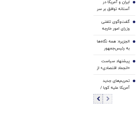
ایران و آمریکا در
ایران
3
است که بارها تکرار
آستانه توافق بر سر
شده است
تنگه هرمز؟ | 3
گفت‌وگوی تلفنی
هدف مذاکرات با
4
وزرای امور خارجه
میانجی‌گری عمان |
ایران و موریتانی
مذاکره مستقیم
الجزیره: همه نگاه‌ها
5
محتمل است؟
به رئیس‌جمهور
ترامپ دوخته شده/
پیشنهاد سیاست
توپ از زمین ایران
6
«انجماد اقتصادی» از
و عمان خارج شده و
سوی یک
اکنون به زمین
تحریم‌های جدید
اقتصاددان |
7
آمریکا افتاده است
آمریکا علیه کوبا /
اساسی‌ترین وظیفه
روبیو بیانیه داد
بانک مرکزی
سیاست پولی است
| اولویت‌های بانک
مرکزی در شرایط
فعلی