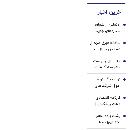
بچرخون
های
دیجیتال
بفروشش
، 1000
دندان
و دلار
آخرین اخبار
دلار
پزشکی
🔥
جایزه
با پک
رونمایی از شماره
ببر 💲
سفید
1
ستاره‌های جدید
🤑💲
کننده
پرسپولیس | اعلام
خانگی
سامانه «برق من» از
شماره پیراهن ایگور
2
دسترس خارج شد
سرگیف، تیکدری و
محبی در فصل
120 سال از نهضت
3
جدید
مشروطه گذشت |
جست‌وجوی تجدد و
توقیف گسترده
آزادی در ایران |
4
اموال شرکت‌های
حکومت قانون
تراستی/ ۱۶۷۳
مطالبه محوری
کارنامه اقتصادی
میلیارد تومان از
5
مشروطه خواهان
دولت پزشکیان |
اموال تهاتر شد
بود
روایت آمار از دو
پشت پرده تماس
سال پرحادثه | آیا
6
بختیاری‌زاده با
علت همه مشکلات
سردار آزمون/ سردار
اقتصادی جنگ