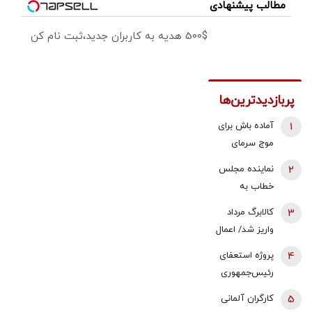
مطالب پیشنهادی
500$ هدیه به کاربران جدید،ثبت نام کن
پربازدیدترین‌ها
1
آماده باش برای
موج سرمای
شدید/ مردم
2
نماینده مجلس
دنبال سوخت
خطاب به
جایگزین باشند
بقایی: شما
3
کالابرگ مرداد
سخنگو
واریز شد/ اعمال
هستید، نه
تغییرات جدید
4
پروژه استعفای
سخن‌نگو!
در زمان بندی
رئیس‌جمهوری
دوباره روی میز
5
کارگران آلمانی
تندروها/ آنها