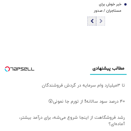
خبر خوش برای
راهی استقلال شد؟
7
است؟
مستاجران / صدور
حکم تخلیه تا این
تاریخ ممنوع شد
مطالب پیشنهادی
تا 3میلیارد وام سرمایه در گردش فروشندگان
40 درصد سود سالانه❗ از تورم جا نمونی😲
رشد فروشگاهت از اینجا شروع می‌شه، برای درآمد بیشتر،
آماده‌ای؟