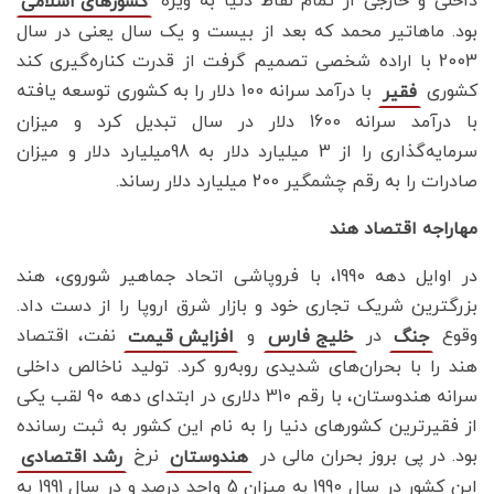
داخلی و خارجی از تمام نقاط دنیا به ویژه
کشورهای اسلامی
بود. ماهاتیر محمد که بعد از بیست و یک سال یعنی در سال
2003 با اراده شخصی تصمیم گرفت از قدرت کناره‌گیری کند
کشوری
با درآمد سرانه 100 دلار را به کشوری توسعه یافته
فقیر
با درآمد سرانه 1600 دلار در سال تبدیل کرد و میزان
سرمایه‌گذاری را از 3 میلیارد دلار به 98میلیارد دلار و میزان
صادرات را به رقم چشمگیر 200 میلیارد دلار رساند.
مهاراجه اقتصاد هند
در اوایل دهه 1990، با فروپاشی اتحاد جماهیر شوروی، هند
بزرگترین شریک تجاری خود و بازار شرق اروپا را از دست داد.
وقوع
در
و
نفت، اقتصاد
جنگ
خلیج فارس
افزایش قیمت
هند را با بحران‌های شدیدی روبه‌رو کرد. تولید ناخالص داخلی
سرانه هندوستان، با رقم 310 دلاری در ابتدای دهه 90 لقب یکی
از فقیرترین کشورهای دنیا را به نام این کشور به ثبت رسانده
بود. در پی بروز بحران مالی در
نرخ
هندوستان
رشد اقتصادی
این کشور در سال 1990 به میزان 5 واحد درصد و در سال 1991 به