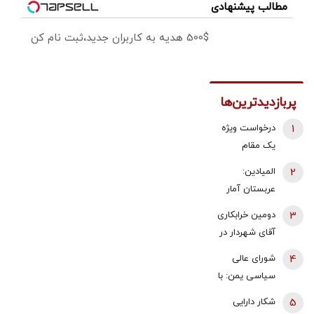
مطالب پیشنهادی
500$ هدیه به کاربران جدید،ثبت نام کن
پربازدیدترین‌ها
1
درخواست ویژه
یک مقام
دولتی از
2
المیادین:
جوانان: اگر
عربستان آمار
تفاهم ایران و
تلفات حمله
3
دومین خرابکاری
آمریکارا برای
انصارالله را
آقای شهردار در
آینده ایران
محرمانه کرد
بازار مسکن/
مفید می‌دانید،
4
شورای عالی
پس لرزه صدور
آن را با صدای
سیاسی یمن: با
«ابلاغیه‌های
بلند مطالبه
محاصره و
5
شکار دارایی
اشتباهی» برای
کنید | کنشکر و
تشدید تنش،