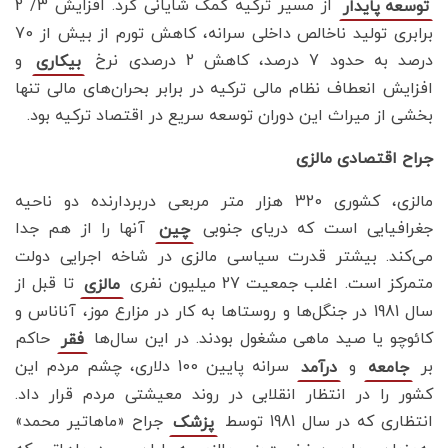
از مسیر ترکیه کمک شایانی کرد. افزایش 3/ 2
توسعه پایدار
برابری تولید ناخالص داخلی سرانه، کاهش تورم از بیش از 70
درصد به حدود 7 درصد، کاهش 2 درصدی نرخ
و
بیکاری
افزایش انعطاف نظام مالی ترکیه در برابر بحران‌های مالی تنها
بخشی از میراث این دوران توسعه سریع در اقتصاد ترکیه بود.
جراح اقتصادی مالزی
مالزی، کشوری 320 هزار متر مربعی دربردارنده دو ناحیه
جغرافیایی است که دریای جنوبی
آنها را از هم جدا
چین
می‌کند. بیشتر قدرت سیاسی مالزی در شاخه اجرایی دولت
متمرکز است. اغلب جمعیت 27 میلیون نفری
تا قبل از
مالزی
سال 1981 در جنگل‌ها و روستاها به کار در مزارع موز، آناناس و
کائوچو یا صید ماهی مشغول بودند. در این سال‌ها
حاکم
فقر
بر
و
سرانه پایین 100 دلاری، چشم مردم این
جامعه
درآمد
کشور را در انتظار انقلابی در روند معیشتی مردم قرار داد.
انتظاری که در سال 1981 توسط
جراح «ماهاتیر محمد»
پزشک