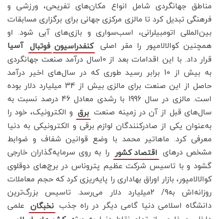
مناطق جهانگردی شامل انواع مکان‌های تفریحی، ورزشی و
فرهنگی تبدیل کرد تا مالزی مرکزی جهانی برای برگزاری مسابقات
بین‌المللی اتومبیلرانی، اسب‌سواری و بازی‌های آبی شود. او
همچنین کوالالامپور را مقر اصلی
آسیا
کنفدراسیون
فوتبال
قرار داد. با این اقدامات بعد از 10سال درآمد صنعت جهانگردی
به بیش از 10 برابر رسید طوری که در سال‌های اخیر درآمد
حاصل از این صنعت برای مالزی بیش از 34 میلیارد دلار بوده
است. مالزی در سال 1996 با رشدی معادل 46 درصد نسبت به
سال‌های قبل از آن در زمینه صنعت
و الکترونیک، خود را
برق
به‌عنوان یکی از صادرکنندگان لوازم برقی و الکترونیکی به دنیا
معرفی کرد. ماهاتیر محمد با وضع قوانین شفاف و ضوابط
مشخص درهای
را به روی سرمایه‌گذاران خارجی
اقتصاد کشور
گشود و با تاسیس شرکت عظیم پتروناس در برج‌های دوقلوی
کوالالامپور، بازار اوراق بهاداری را پایه‌ریزی کرد که حجم معاملات
روزانه‌اش به9/ 2میلیارد دلار می‌رسد. تاسیس بزرگ‌ترین
دانشگاه اسلامی دنیا گامی دیگر در راه جذب
علمی
نخبگان