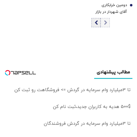
است | مسئله
دومین خرابکاری
ایران و آمریکارا برای
7
اصلی، تولید بخش
آقای شهردار در بازار
آینده ایران مفید
خصوصی است نه
مسکن/ پس لرزه
می‌دانید، آن را با
تولید دولتی!
صدور «ابلاغیه‌های
صدای بلند مطالبه
اشتباهی» برای
کنید | کنشکر و
دریافت مالیات از
‌ذی‌نفع باشید،
خانه‌‌های دوم/
منفعل نمانید
ممدانی زیر تیغ
رفت
مطالب پیشنهادی
تا 3میلیارد وام سرمایه در گردش => فروشگاهت رو ثبت کن
500$ هدیه به کاربران جدید،ثبت نام کن
تا 3میلیارد وام سرمایه در گردش فروشندگان