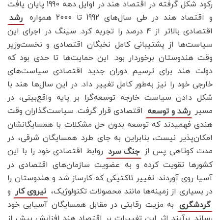
رکود شکل گرفته در اقتصاد هند در اوایل دهه 1990 پایان یافت
و اقتصاد هند در طی سال‌های 1992 تا 2000 همواره
رشد
اقتصادی بالاتر از 4 درصد را تجربه کرد. سینگ در اجرای این
سیاست‌ها از پشتیبانی کامل نخبگان اقتصادی و نخست‌وزیر
وقت هندوستان برخوردار بود. این حمایت‌ها تا حدی بود که
دولت هند برای ترسیم دوران جدید اقتصادی سیاست‌های
خارجی خود را نیز به‌طور کامل تغییر داد. در این سال‌ها هند با
شکل دادن سیاست خارجه توسعه‌گرا بر پایه واقع‌بینی، در
مسیر
اقتصادی قرار گرفت. سیاست‌گذاران وقت
رشد و توسعه
هندی فهمیدند که توسعه بدون حل مشکلات با همسایگانشان
امکان‌پذیر نیست، بنابراین به جای طرد همسایگان شرقی، در
مدت کوتاهی پس از
روابط اقتصادی خود را با این
جنگ سرد
کشورها تقویت کرده و به عضویت سازمان‌های اقتصادی در
آسیا روی آوردند. تغییر تاکتیکی که کارساز شد و هندوستان را
در بسیاری از زمینه‌ها مانند محصولات تکنولوژیک،
و
نیروی کار
به مزیت رقابتی در مقابل همسایگان آسیایی خود
گردشگری
رساند. برآیند اثر این تغییرات بر اقتصاد هند افزایش بیش از