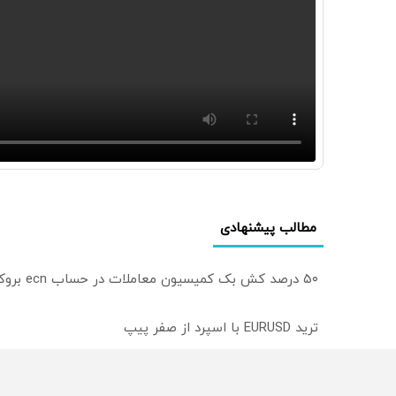
مطالب پیشنهادی
۵۰ درصد کش بک کمیسیون معاملات در حساب ecn بروکر اینوسلو
ترید EURUSD با اسپرد از صفر پیپ
میدونستی میتونی روی سهام آدیداس سرمایه گذاری کنی