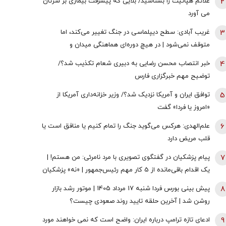
2
علائم هپاتیت را بشناسید/ بلایی که پیشرفت بیماری بر سرتان
می آورد
3
غریب آبادی: سطح دیپلماسی در جنگ تغییر می‌کند، اما
متوقف نمی‌شود | در هیچ دوره‌ای هماهنگی میدان و
دیپلماسی به اندازه امروز نبود | ادبیاتمان در زمان جنگ، مانند
4
خبر انتصاب محسن رضایی به دبیری شعام تکذیب شد؟/
ادبیاتمان در زمان صلح باشد؟
توضیح مهم خبرگزاری فارس
5
توافق ایران و آمریکا نزدیک شد؟/ وزیر خزانه‌داری آمریکا از
«امروز یا فردا» گفت
6
علم‌الهدی: هرکس می‌گوید جنگ را تمام کنیم یا منافق است یا
قلب مریض دارد
7
پیام پزشکیان در گفتگوی تصویری با مرد نامرئی: من هستم! |
یک اقدام باقی‌مانده از 5 کار مهم رئیس‌جمهور | «نه» پزشکیان
به مجریان گوش به فرمان جبلی و جلیلی!
8
پیش بینی بورس فردا شنبه 17 مرداد 1405 | موتور رشد بازار
روشن شد | آخرین حلقه تایید روند صعودی چیست؟
9
ادعای تازه ترامپ درباره ایران: واضح است که نمی خواهند مورد