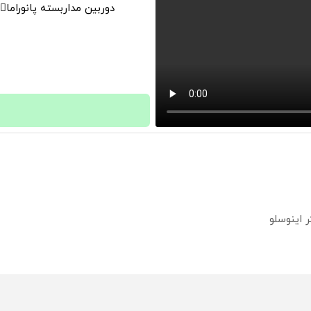
دوربین مداربسته پانوراما👈🏻 قابلیت چرخش 0
؟