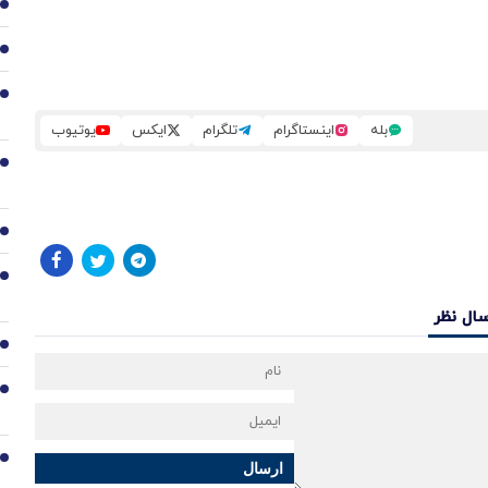
2
3
4
بله
اینستاگرام
تلگرام
ایکس
یوتیوب
5
6
7
سال نظر
8
9
10
ارسال