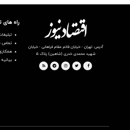
راه های 
تبلیغات
تماس با
آدرس: تهران - خیابان قائم مقام فراهانی - خیابان
همکاری 
شهید محمدی خدری (شاهین) پلاک ۵
بیانیه 