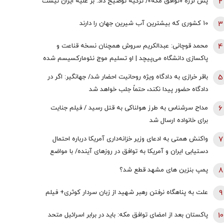
2
پس لرزه «توافق مکه»/ ترکیه توضیح داد: بر علیه ایران نیست
3
10 کشوری که بیشترین آب شیرین جهان را دارند
4
محمد قوچانی: عبدالکریم سروش همچنان نسخه قناعت و
پاکسازی دانشگاه می‌پیچد | او تسلیم موج نئومارکسیسم شده
است | سروش به زبان چپ سخن می‌گوید و نظام بازار آزاد
5
باقر خرازی به دادگاه ویژه روحانیت احضار شد/ جهانگیر: اگر در
رقابتی را با برچسب کاپیتالیسم توضیح می‌دهد
دادگاه حضور پیدا نکند، حتماً جلب خواهد شد
6
مداح سرشناس به طرز هولناکی به قتل رسید / فیلم جنایت
برای خانواده ارسال شد
7
واکنش همتی به ادعای وزیر خزانه‌داری آمریکا درباره احتمال
دستیابی ایران و آمریکا به توافق در روز‌های آینده/ با مواضع
قبلی وی درخصوص اقتصاد ایران در تعارض است
8
پمپ بنزین های مشهد قطع شد؟
9
علت به پناهگاه نرفتن رهبر شهید از زبان سردار کوثری+ فیلم
10
پاکستان بعد از امضای توافق مکه: باید در برابر اسرائیل متحد