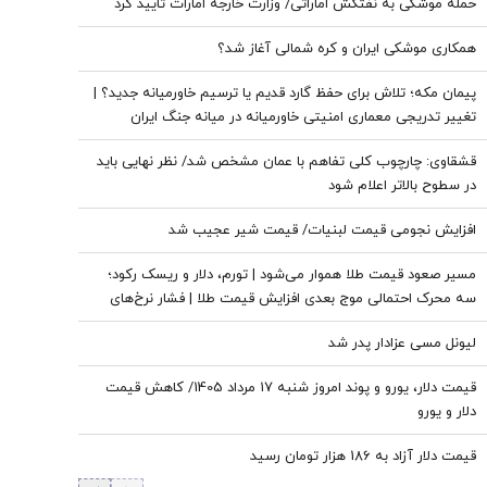
حمله موشکی به نفتکش اماراتی/ وزارت خارجه امارات تایید کرد
همکاری موشکی ایران و کره شمالی آغاز شد؟
پیمان مکه؛ تلاش برای حفظ گارد قدیم یا ترسیم خاورمیانه جدید؟ |
تغییر تدریجی معماری امنیتی خاورمیانه در میانه جنگ ایران
قشقاوی: چارچوب کلی تفاهم با عمان مشخص شد/ نظر نهایی باید
در سطوح بالاتر اعلام شود
افزایش نجومی قیمت لبنیات/ قیمت شیر عجیب شد
مسیر صعود قیمت طلا هموار می‌شود | تورم، دلار و ریسک رکود؛
سه محرک احتمالی موج بعدی افزایش قیمت طلا | فشار نرخ‌های
بهره در حال پایان است؟
لیونل مسی عزادار پدر شد
قیمت دلار، یورو و پوند امروز شنبه ۱۷ مرداد 1405/ کاهش قیمت
دلار و یورو
قیمت دلار آزاد به 186 هزار تومان رسید