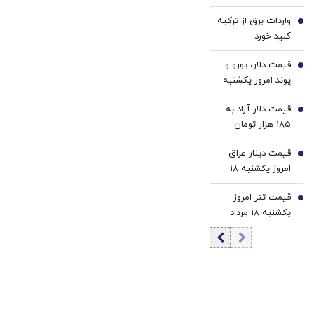
حقیقی در کشور/
آمریکا از
واردات برق از ترکیه
کاهش دسترسی به
3
پایگاه‌هایش علیه
کلید خورد
مسکن معلول
ما استفاده کند؟ |
بحران بزرگتری
اساسی‌ترین
قیمت دلار، یورو و
4
است
پیشنهادات ما در
پوند امروز یکشنبه
طرح امید این بود
۱۸ مرداد 1405/
که نگذاریم از خاک
قیمت دلار آزاد به
کاهش قیمت دلار و
5
ما علیه دیگری
185 هزار تومان
یورو
تجاوزی شود
رسید
قیمت دینار عراق
6
امروز یکشنبه ۱۸
مرداد 1405/ افزایش
قیمت تتر امروز
قیمت دینار
7
یکشنبه ۱۸ مرداد
1405 / کاهش
قیمت تتر