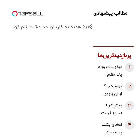
مطالب پیشنهادی
500$ هدیه به کاربران جدید،ثبت نام کن
پربازدیدترین‌ها
1
درخواست ویژه
یک مقام
دولتی از
2
ترامپ: جنگ
جوانان: اگر
ایران بزودی
تفاهم ایران و
پایان می‌یابد |
3
پیش‌شرط
آمریکارا برای
تامین برخی
اصلاح قیمت
آینده ایران
مهمات
بنزین | توکلی
مفید می‌دانید،
4
افشای پشت
«محدودتر»
کاشی:
آن را با صدای
پرده یورش
شده است |
اصلاحات
بلند مطالبه