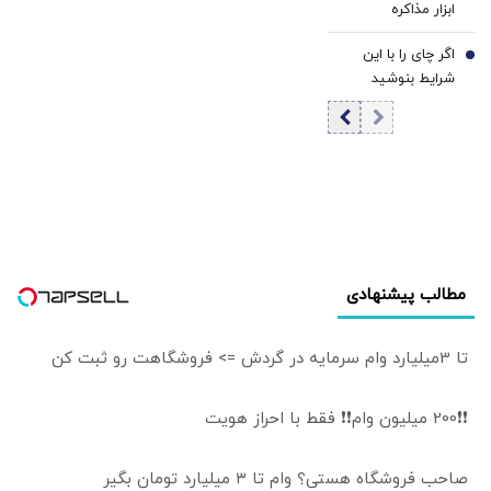
ابزار مذاکره
ایران نیستند/ اگر
نمی‌توان سیاست
چنین حماقتی کنند،
اگر چای را با این
خارجی موفقی
7
گورستان خود را در
شرایط بنوشید
داشت | هنر
آنجا خواهند یافت/
سرطان می‌گیرید
حکمرانی در
دیپلماسی بدون
بهره‌گیری همزمان
پشتیبانی مردمی
از قدرت دفاعی و
امکان‌پذیر نیست
ظرفیت‌های
دیپلماتیک است،
نه حذف یکی به
نفع دیگری
مطالب پیشنهادی
تا 3میلیارد وام سرمایه در گردش => فروشگاهت رو ثبت کن
❗❗200 میلیون وام❗❗ فقط با احراز هویت
صاحب فروشگاه هستی؟ وام تا ۳ میلیارد تومان بگیر