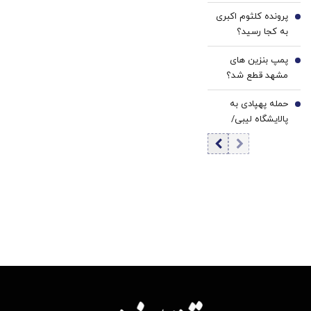
قتل رسید / فیلم
پرونده کلثوم اکبری
جنایت برای خانواده
5
به کجا رسید؟
ارسال شد
پمپ بنزین های
6
مشهد قطع شد؟
حمله پهپادی به
7
پالایشگاه لیبی/
هیچ آتش‌سوزی
رخ نداده و هیچ
کس مجروح نشده
است